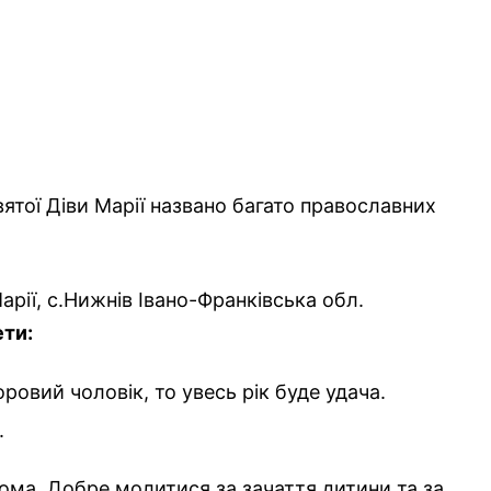
ятої Діви Марії названо багато православних
рії, с.Нижнів Івано-Франківська обл.
ети:
овий чоловік, то увесь рік буде удача.
.
ма. Добре молитися за зачаття дитини та за