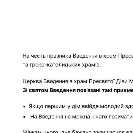
На честь празника Введення в храм Пресв
та греко-католицьких храмів.
Церква Введення в храм Пресвятої Діви Ма
Зі святом Введення пов’язані такі прикм
Якщо першим у дім ввійде молодий здор
На Введення не можна нічого позичати
Жінкам цього дня бажано залишатися вдо