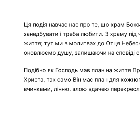
Ця подія навчає нас про те, що храм Божи
занедбувати і треба любити. З храму під
життя; тут ми в молитвах до Отця Небесн
оновлюємо душу, залишаючи на сповіді сво
Подібно як Господь мав план на життя Пре
Христа, так само Він має план для кожн
вчинками, лінню, злою вдачею перекресл