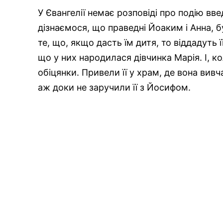
У Євангелії немає розповіді про подію вв
дізнаємося, що праведні Йоаким і Анна, 
те, що, якщо дасть їм дитя, то віддадуть 
що у них народилася дівчинка Марія. І, 
обіцянки. Привели її у храм, де вона вивч
аж доки не заручили її з Йосифом.