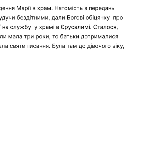
едення Марії в храм. Натомість з передань
будучи бездітними, дали Богові обіцянку про
її на службу у храмі в Єрусалимі. Сталося,
коли мала три роки, то батьки дотрималися
ала святе писання. Була там до дівочого віку,