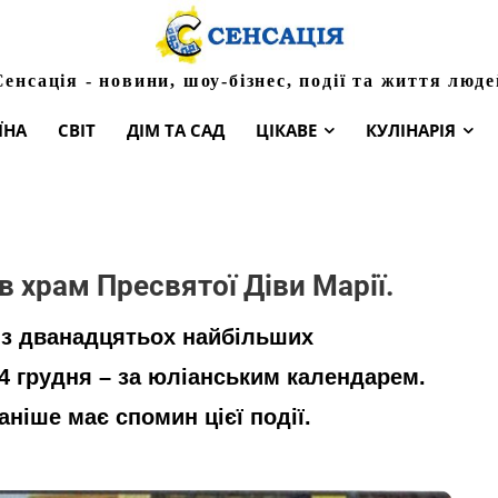
Сенсація - новини, шоу-бізнес, події та життя люде
ЇНА
СВІТ
ДІМ ТА САД
ЦІКАВЕ
КУЛІНАРІЯ
в храм Пресвятої Діви Марії.
 із дванадцятьох найбільших
4 грудня – за юліанським календарем.
ніше має спомин цієї події.