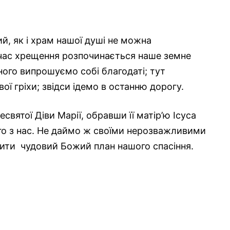
й, як і храм нашої душі не можна
 час хрещення розпочинається наше земне
ого випрошуємо собі благодаті; тут
ї гріхи; звідси ідемо в останню дорогу.
святої Діви Марії, обравши її матір’ю Ісуса
ого з нас. Не даймо ж своїми нерозважливими
ити чудовий Божий план нашого спасіння.