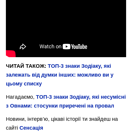
ЧИТАЙ ТАКОЖ:
ТОП-3 знаки Зодіаку, які
залежать від думки інших: можливо ви у
цьому списку
Нагадаємо,
ТОП-3 знаки Зодіаку, які несумісні
з Овнами: стосунки приречені на провал
Новини, інтерв’ю, цікаві історії ти знайдеш на
сайті
Сенсація