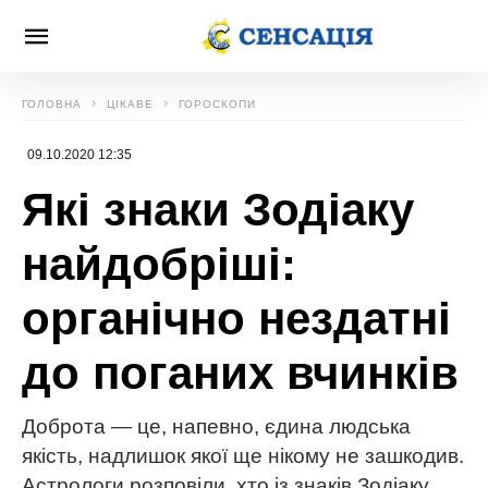
ГОЛОВНА
ЦІКАВЕ
ГОРОСКОПИ
09.10.2020 12:35
Які знаки Зодіаку
найдобріші:
органічно нездатні
до поганих вчинків
Доброта — це, напевно, єдина людська
якість, надлишок якої ще нікому не зашкодив.
Астрологи розповіли, хто із знаків Зодіаку