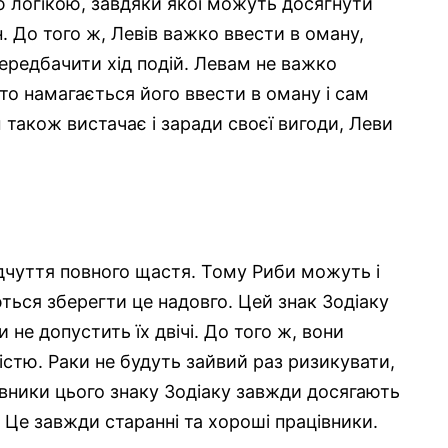
ю логікою, завдяки якої можуть досягнути
 До того ж, Левів важко ввести в оману,
передбачити хід подій. Левам не важко
то намагається його ввести в оману і сам
також вистачає і заради своєї вигоди, Леви
ідчуття повного щастя. Тому Риби можуть і
ються зберегти це надовго. Цей знак Зодіаку
 не допустить їх двічі. До того ж, вони
істю. Раки не будуть зайвий раз ризикувати,
вники цього знаку Зодіаку завжди досягають
. Це завжди старанні та хороші працівники.