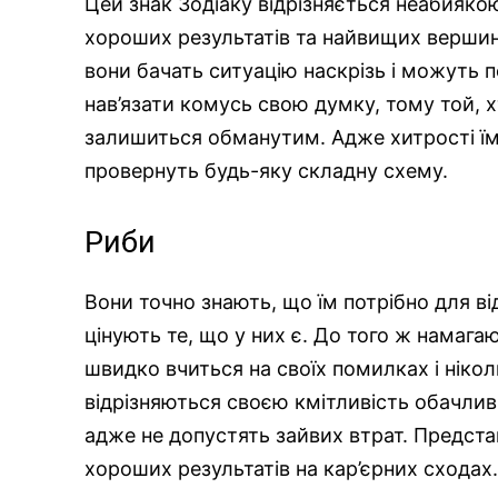
Цей знак Зодіаку відрізняється неабияко
хороших результатів та найвищих вершин.
вони бачать ситуацію наскрізь і можуть 
нав’язати комусь свою думку, тому той, х
залишиться обманутим. Адже хитрості їм 
провернуть будь-яку складну схему.
Риби
Вони точно знають, що їм потрібно для в
цінують те, що у них є. До того ж намага
швидко вчиться на своїх помилках і ніколи
відрізняються своєю кмітливість обачлив
адже не допустять зайвих втрат. Предста
хороших результатів на кар’єрних сходах