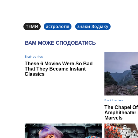
ТЕМИ
астрологія
знаки Зодіаку