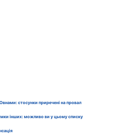
з Овнами: стосунки приречені на провал
думки інших: можливо ви у цьому списку
нсація