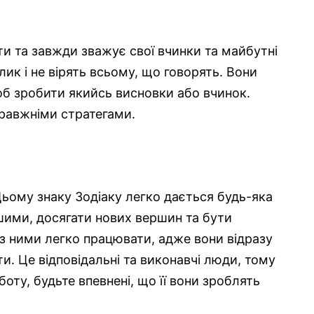
ти та завжди зважує свої вчинки та майбутні
ик і не вірять всьому, що говорять. Вони
об зробити якийсь висновки або вчинок.
правжніми стратегами.
ьому знаку Зодіаку легко дається будь-яка
шими, досягати нових вершин та бути
 з ними легко працювати, адже вони відразу
и. Це відповідальні та виконавчі люди, тому
оботу,
будьте
впевнені, що її вони зроблять