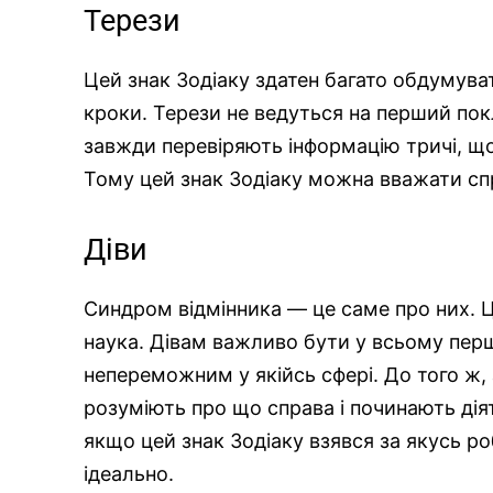
Терези
Цей знак Зодіаку здатен багато обдумува
кроки. Терези не ведуться на перший покл
завжди перевіряють інформацію тричі, щ
Тому цей знак Зодіаку можна вважати с
Діви
Синдром відмінника — це саме про них. Ц
наука. Дівам важливо бути у всьому пер
непереможним у якійсь сфері. До того ж,
розуміють про що справа і починають діят
якщо цей знак Зодіаку взявся за якусь р
ідеально.