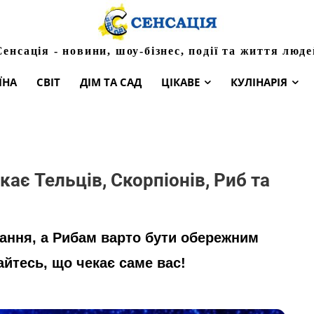
Сенсація - новини, шоу-бізнес, події та життя люде
ЇНА
СВІТ
ДІМ ТА САД
ЦІКАВЕ
КУЛІНАРІЯ
кає Тельців, Скорпіонів, Риб та
хання, а Рибам варто бути обережним
айтесь, що чекає саме вас!