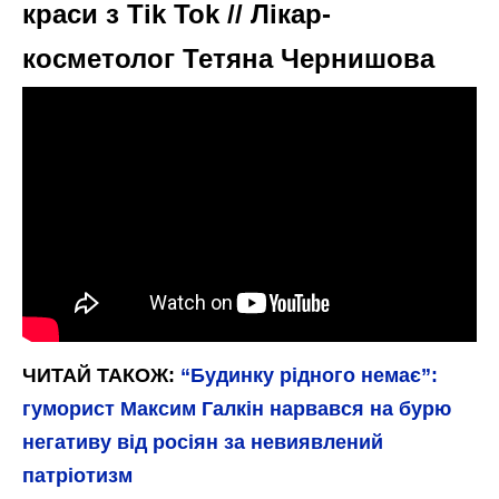
краси з Tik Tok // Лікар-
косметолог Тетяна Чернишова
ЧИТАЙ ТАКОЖ:
“Будинку рідного немає”:
гуморист Максим Галкін нарвався на бурю
негативу від росіян за невиявлений
патріотизм