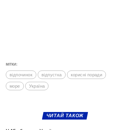
МІТКИ:
відпочинок
відпустка
корисні поради
море
Україна
ЧИТАЙ ТАКОЖ