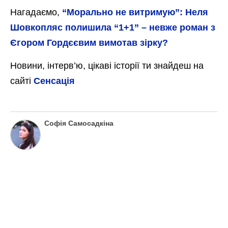
Нагадаємо,
“Морально не витримую”: Неля
Шовкопляс полишила “1+1” – невже роман з
Єгором Гордєєвим вимотав зірку?
Новини, інтерв’ю, цікаві історії ти знайдеш на
сайті
Сенсація
Софія Самосадкіна