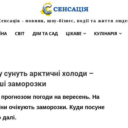
Сенсація - новини, шоу-бізнес, події та життя люде
ЇНА
СВІТ
ДІМ ТА САД
ЦІКАВЕ
КУЛІНАРІЯ
у сунуть арктичні холоди –
ші заморозки
прогнозом погоди на вересень. На
аїни очікують заморозки. Куди посуне
 далі.