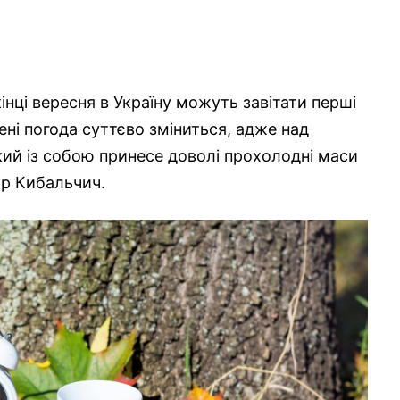
ці вересня в Україну можуть завітати перші
ені погода суттєво зміниться, адже над
кий із собою принесе доволі прохолодні маси
ор Кибальчич.