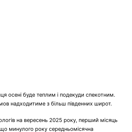
я осені буде теплим і подекуди спекотним.
мов надходитиме з більш південних широт.
логів на вересень 2025 року, перший місяць
Якщо минулого року середньомісячна