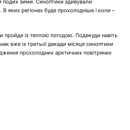
ій подих зими. Синоптики здивували
 В яких регіонах буде прохолодніше і коли –
ни пройде із теплою погодою. Подекуди навіть
ак вже із третьої декади місяця синоптики
одження прохолодних арктичних повітряних