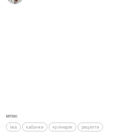
МІТКИ:
їжа
кабачки
кулінарія
рецепти