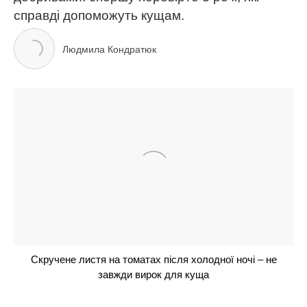
ЧИТАЙ ТАКОЖ
“Купила в Сільпо за 700 грн омара”: учасниця
“МастерШеф” розповіла, який на смак цей лобстер
Цей інгредієнт покращить будь-яку страву: для
чого господині додають лимонну кислоту в
рецепти
Для чого заморожують кефір: неочікувана
відповідь, яка здивує наповал. Йде не тільки в
тісто на оладки