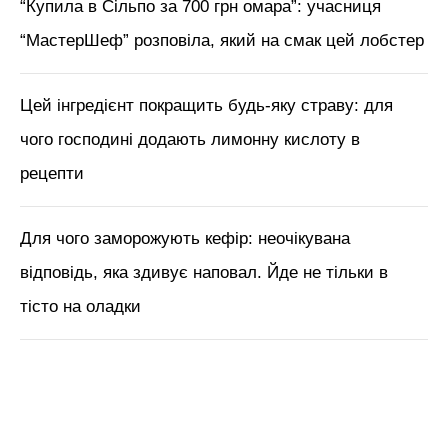
М'язи обличчя, БОТОКС, тренди
краси з Tik Tok // Лікар-
косметолог Тетяна Чернишова