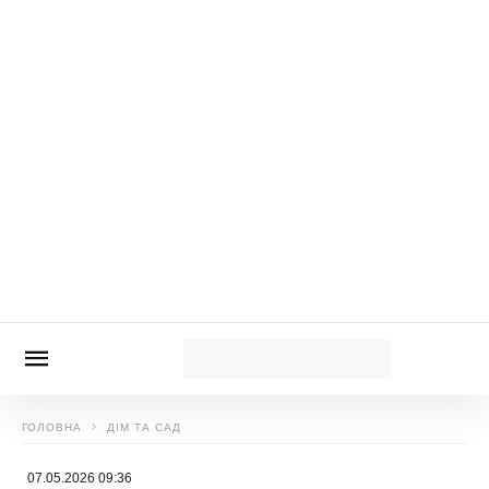
ЧИТАЙ ТАКОЖ:
1 яйце, яблуко, молоко та
борошно: торт-пиріг на сковороді за 15
хвилин. Рецепт підкорив весь Інтернет
Нагадаємо,
3 хвилини й тісто готово:
“лінивий” заливний пиріг на кефірі. Що
зробити, щоб начинка не опускалася на дно?
Новини, інтерв’ю, цікаві історії ти знайдеш на
сайті
Сенсація
Анастасія Красовська