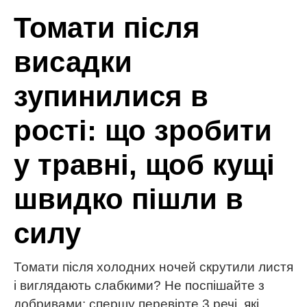
МІТКИ:
випічка
кулінарія
пиріг
рецепти
яблука