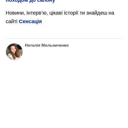
Накриваємо каструлю кришкою і
відставляємо сало в холодне місце на 12
годин. Вже на наступний день сало можна
їсти, а в такому розсолі воно може
зберігатися досить довго.
Готове сало можна подавати у вигляді
нарізки на стіл, або ж робити з ним
бутерброди. Таке сало виходить дуже
ароматним, ніжним, в міру солоним і
смачним. Не дивлячись на те, що розсіл
досить солоний, сало не вбирає у себе
зайву сіль і залишається слабосолоним.