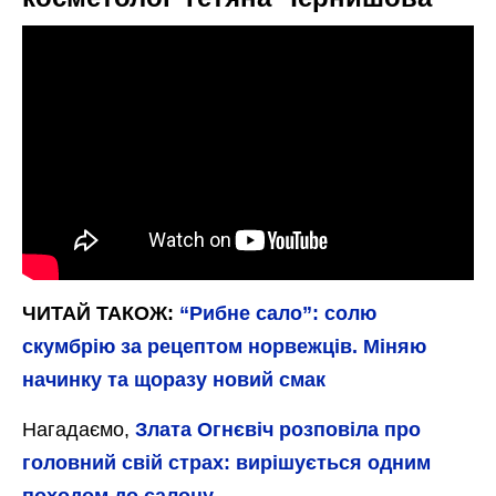
Рецепт дуже смачного і ніжного сала в розсолі
П’ятихвилинка