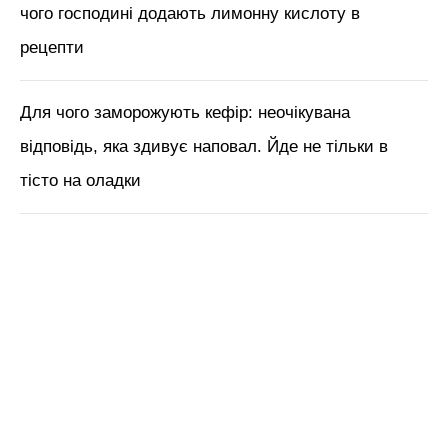
краси з Tik Tok // Лікар-
косметолог Тетяна Чернишова
ЧИТАЙ ТАКОЖ:
“Рибне сало”: солю
скумбрію за рецептом норвежців. Міняю
начинку та щоразу новий смак