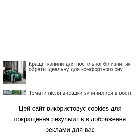
Нагадаємо,
Злата Огнєвіч розповіла про
головний свій страх: вирішується одним
походом до салону
Новини, інтерв’ю, цікаві історії ти знайдеш на
сайті
Сенсація
Наталія Мильниченко
Цей сайт використовує cookies для
покращення результатів відображення
реклами для вас