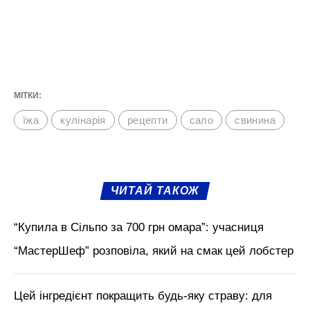
Смачного і готуйте із задоволенням!
М'язи обличчя, БОТОКС, тренди