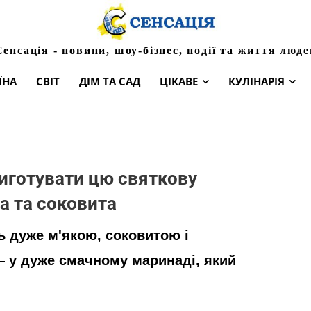
Сенсація - новини, шоу-бізнес, події та життя люде
ЇНА
СВІТ
ДІМ ТА САД
ЦІКАВЕ
КУЛІНАРІЯ
риготувати цю святкову
а та соковита
 дуже м'якою, соковитою і
 у дуже смачному маринаді, який