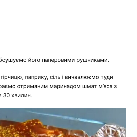
 обсушуємо його паперовими рушниками.
гірчицю, паприку, сіль і вичавлюємо туди
ираємо отриманим маринадом шмат м’яса з
я 30 хвилин.