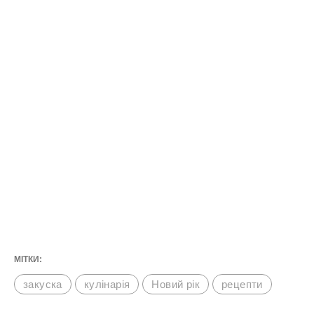
МІТКИ:
закуска
кулінарія
Новий рік
рецепти