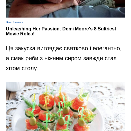
Ця закуска виглядає святково і елегантно,
а смак риби з ніжним сиром завжди стає
хітом столу.