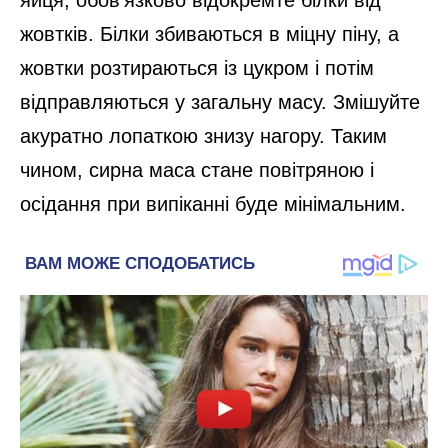
яйця, обов’язково відокремте білки від
жовтків. Білки збиваються в міцну піну, а
жовтки розтираються із цукром і потім
відправляються у загальну масу. Змішуйте
акуратно лопаткою знизу нагору. Таким
чином, сирна маса стане повітряною і
осідання при випіканні буде мінімальним.