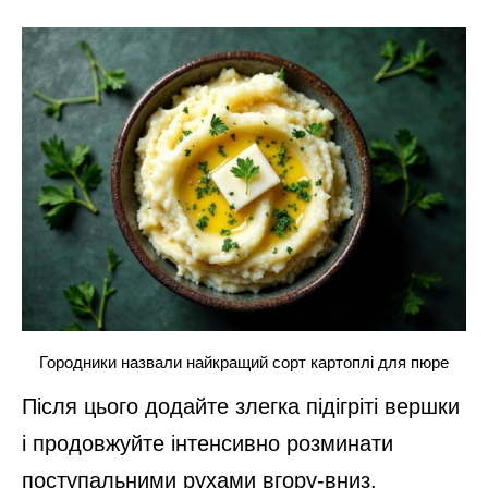
Городники назвали найкращий сорт картоплі для пюре
Після цього додайте злегка підігріті вершки
і продовжуйте інтенсивно розминати
поступальними рухами вгору-вниз.