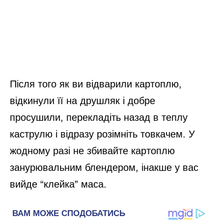
Після того як ви відварили картоплю,
відкинули її на друшляк і добре
просушили, перекладіть назад в теплу
каструлю і відразу розімніть товкачем. У
жодному разі не збивайте картоплю
занурювальним блендером, інакше у вас
вийде “клейка” маса.