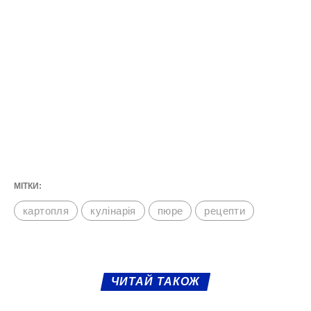
МІТКИ:
картопля
кулінарія
пюре
рецепти
ЧИТАЙ ТАКОЖ