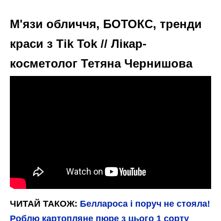
М'язи обличчя, БОТОКС, тренди
краси з Tik Tok // Лікар-
косметолог Тетяна Чернишова
ЧИТАЙ ТАКОЖ:
Беллароса і поруч не стояла!
Роблю картопляне пюре з цього 1 сорту