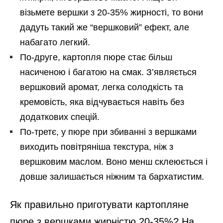
візьмете вершки з 20-35% жирності, то вони
дадуть такий же “вершковий” ефект, але
набагато легкий.
По-друге, картопля пюре стає більш
насиченою і багатою на смак. З’являється
вершковий аромат, легка солодкість та
кремовість, яка відчувається навіть без
додаткових спецій.
По-третє, у пюре при збиванні з вершками
виходить повітряніша текстура, ніж з
вершковим маслом. Воно менш склеюється і
довше залишається ніжним та бархатистим.
Як правильно приготувати картопляне
пюре з вершками жирністю 20-35%? На