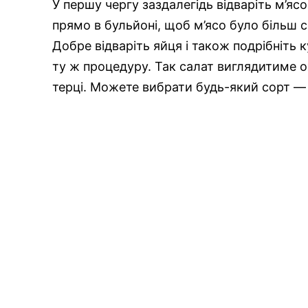
У першу чергу заздалегідь відваріть м’я
прямо в бульйоні, щоб м’ясо було більш 
Добре відваріть яйця і також подрібніть
ту ж процедуру. Так салат виглядитиме ох
терці. Можете вибрати будь-який сорт —