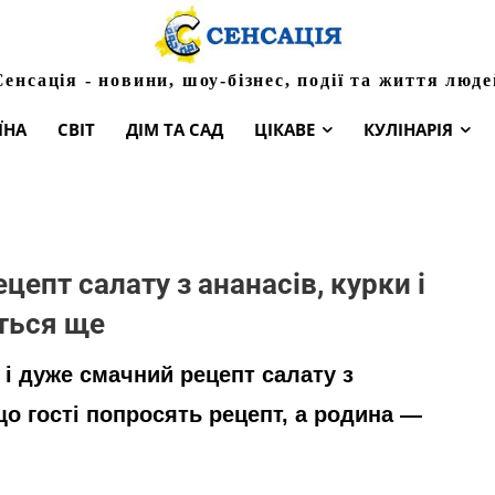
Сенсація - новини, шоу-бізнес, події та життя люде
ЇНА
СВІТ
ДІМ ТА САД
ЦІКАВЕ
КУЛІНАРІЯ
цепт салату з ананасів, курки і
еться ще
і дуже смачний рецепт салату з
 що гості попросять рецепт, а родина —