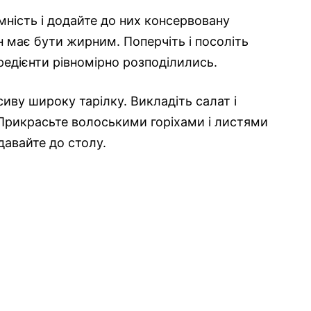
ємність і додайте до них консервовану
н має бути жирним. Поперчіть і посоліть
редієнти рівномірно розподілились.
иву широку тарілку. Викладіть салат і
Прикрасьте волоськими горіхами і листями
давайте до столу.