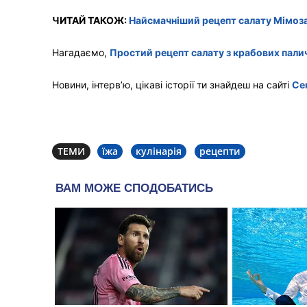
ЧИТАЙ ТАКОЖ:
Найсмачніший рецепт салату Мімоз
Нагадаємо,
Простий рецепт салату з крабових паличо
Новини, інтерв’ю, цікаві історії ти знайдеш на сайті
Се
ТЕМИ
їжа
кулінарія
рецепти