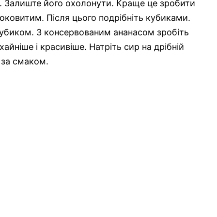
со. Залиште його охолонути. Краще це зробити
соковитим. Після цього подрібніть кубиками.
 кубиком. З консервованим ананасом зробіть
айніше і красивіше. Натріть сир на дрібній
 за смаком.