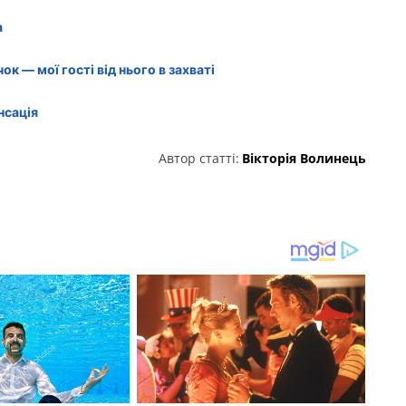
а
к — мої гості від нього в захваті
нсація
Автор статті:
Вікторія Волинець