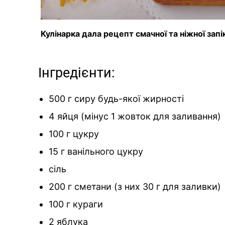
Кулінарка дала рецепт смачної та ніжної зап
Інгредієнти:
500 г сиру будь-якої жирності
4 яйця (мінус 1 жовток для заливання)
100 г цукру
15 г ванільного цукру
сіль
200 г сметани (з них 30 г для заливки)
100 г кураги
2 яблука