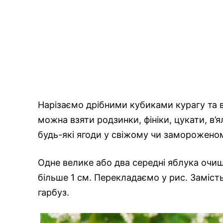
Нарізаємо дрібними кубиками курагу та в
можна взяти родзинки, фініки, цукати, в’
будь-які ягоди у свіжому чи замороженом
Одне велике або два середні яблука очищ
більше 1 см. Перекладаємо у рис. Заміст
гарбуз.