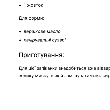
1 жовток
Для форми:
вершкове масло
панірувальні сухарі
Приготування:
Для цієї запіканки знадобиться вже відв
велику миску, в якій замішуватимемо сир