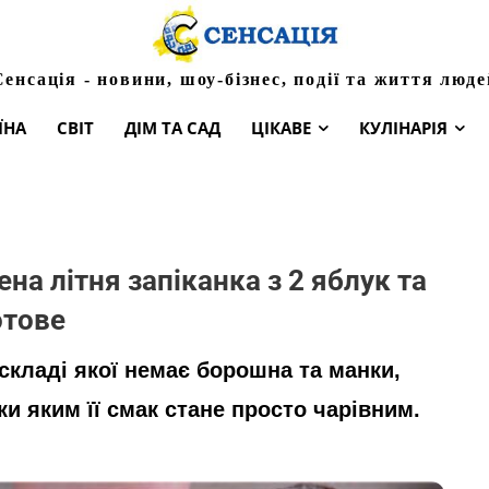
Сенсація - новини, шоу-бізнес, події та життя люде
ЇНА
СВІТ
ДІМ ТА САД
ЦІКАВЕ
КУЛІНАРІЯ
на літня запіканка з 2 яблук та
отове
 складі якої немає борошна та манки,
яки яким її смак стане просто чарівним.