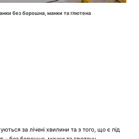
канки без борошна, манки та глютена
туються за лічені хвилини та з того, що є під
 – без борошна, манки та глютену.