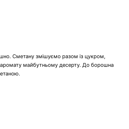
шно. Сметану змішуємо разом із цукром,
и аромату майбутньому десерту. До борошна
метаною.