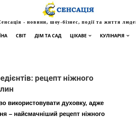
Сенсація - новини, шоу-бізнес, події та життя люде
ЇНА
СВІТ
ДІМ ТА САД
ЦІКАВЕ
КУЛІНАРІЯ
редієнтів: рецепт ніжного
илин
ово використовувати духовку, адже
ння – найсмачніший рецепт ніжного