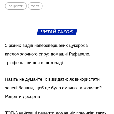
рецепти
торт
ЧИТАЙ ТАКОЖ
5 різних видів неперевершених цукерок з
кисломолочного сиру: домашні Рафаелло,
трюфель і вишня в шоколаді
Навіть не думайте їх викидати: як використати
зелені банани, щоб це було смачно та корисно?
Рецепти десертів
ТОП-3 найкращі рецепти домашніх пончиків: таких