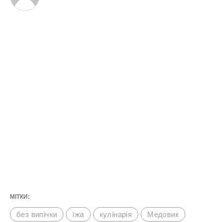
МІТКИ:
без випічки
їжа
кулінарія
Медовик