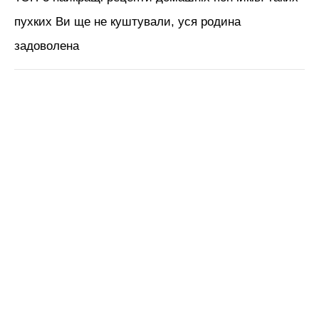
пухких Ви ще не куштували, уся родина
задоволена