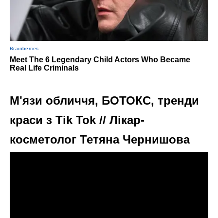
М'язи обличчя, БОТОКС, тренди
краси з Tik Tok // Лікар-
косметолог Тетяна Чернишова