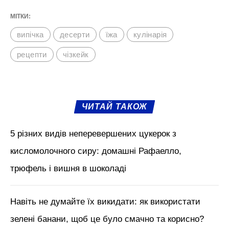
МІТКИ:
випічка
десерти
їжа
кулінарія
рецепти
чізкейк
ЧИТАЙ ТАКОЖ
5 різних видів неперевершених цукерок з
кисломолочного сиру: домашні Рафаелло,
трюфель і вишня в шоколаді
Навіть не думайте їх викидати: як використати
зелені банани, щоб це було смачно та корисно?