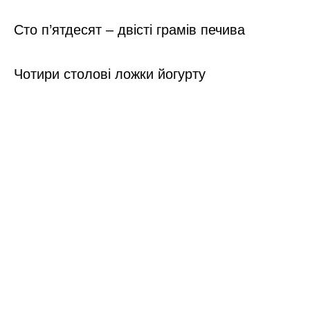
Сто п’ятдесят – двісті грамів печива
Чотири столові ложки йогурту