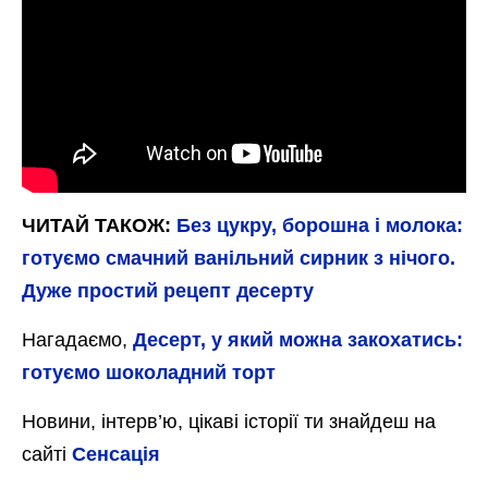
ЧИТАЙ ТАКОЖ:
Без цукру, борошна і молока:
готуємо смачний ванільний сирник з нічого.
Дуже простий рецепт десерту
Нагадаємо,
Десерт, у який можна закохатись:
готуємо шоколадний торт
Новини, інтерв’ю, цікаві історії ти знайдеш на
сайті
Сенсація