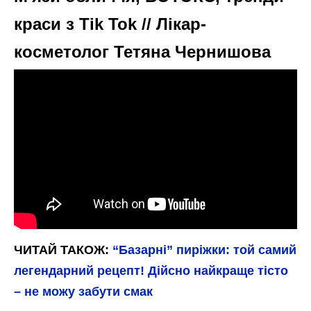
краси з Tik Tok // Лікар-
косметолог Тетяна Чернишова
ЧИТАЙ ТАКОЖ:
“Базарні” пиріжки: той самий
легендарний рецепт! Дійсно найкраще тісто
– не можу забути смак