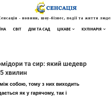
Сенсація - новини, шоу-бізнес, події та життя люде
ЇНА
СВІТ
ДІМ ТА САД
ЦІКАВЕ
КУЛІНАРІЯ
омідори та сир: який шедевр
5 хвилин
між собою, тому з них виходить
ається як у гарячому, так і