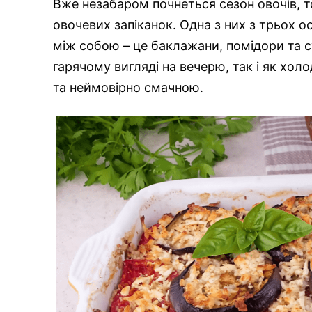
Вже незабаром почнеться сезон овочів, 
овочевих запіканок. Одна з них з трьох о
між собою – це баклажани, помідори та су
гарячому вигляді на вечерю, так і як хо
та неймовірно смачною.