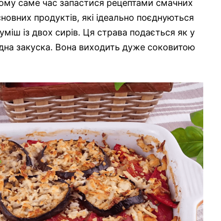
тому саме час запастися рецептами смачних
сновних продуктів, які ідеально поєднуються
міш із двох сирів. Ця страва подається як у
лодна закуска. Вона виходить дуже соковитою