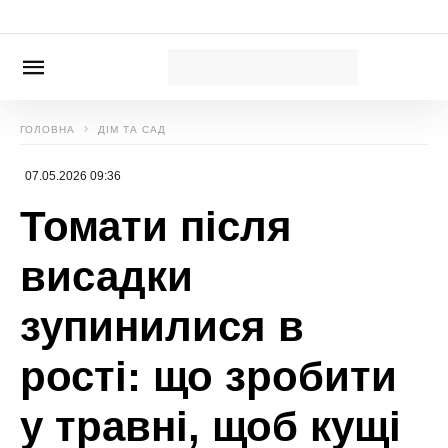
Новини, інтерв’ю, цікаві історії ти знайдеш на
сайті
Сенсація
Софія Самосадкіна