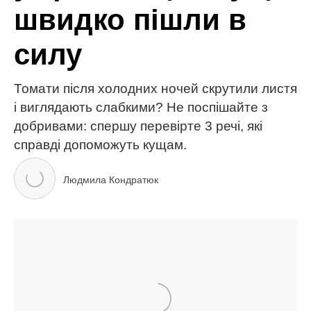
МІТКИ:
закуска
ікра
кулінарія
рецепти
ЧИТАЙ ТАКОЖ
Горох звариться за 10 хвилин: 1 ложка і склянка
окропу – суп перевершить всі очікування
Картопля в духовці приготується з хрусткою
скоринкою: кулінарний прийом із заморожуванням