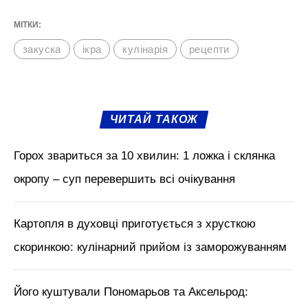
Даємо їй охолонути, перекладаємо в тару
та ставимо в холодильник. Подаємо до
будь-якого прийому їжі в охолодженому
вигляді. Ідеально смакує як на хліб, так і
самостійно.
М'язи обличчя, БОТОКС, тренди
краси з Tik Tok // Лікар-
косметолог Тетяна Чернишова