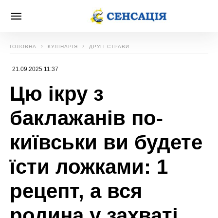
ГОЛОВНА
КУЛІНАРІЯ
ДРУГІ СТРАВИ
21.09.2025 11:37
Цю ікру з
баклажанів по-
київськи ви будете
їсти ложками: 1
рецепт, а вся
родина у захваті