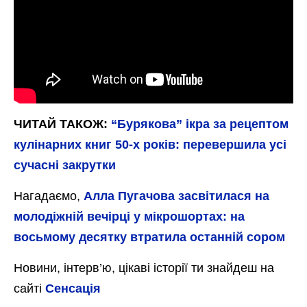
Рецепт дуже смачної і пікантної баклажанної ікри
Також вносимо потрібні помідори, зелень, а
також цибулю. Солимо та перчимо, все
добре перемішуємо. Розігріваємо
сковороду, наливаємо олію, і висипаємо
майбутню ікру в неї.