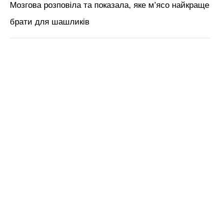
ЧИТАЙ ТАКОЖ:
“Бурякова” ікра за рецептом
кулінарних книг 50-х років: перевершила усі
сучасні закрутки
Нагадаємо,
Алла Пугачова засвітилася на
молодіжній вечірці у мікрошортах: на
восьмому десятку втратила останній сором