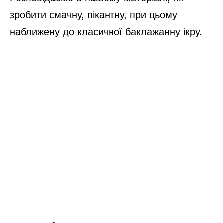
зробити смачну, пікантну, при цьому
наближену до класичної баклажанну ікру.