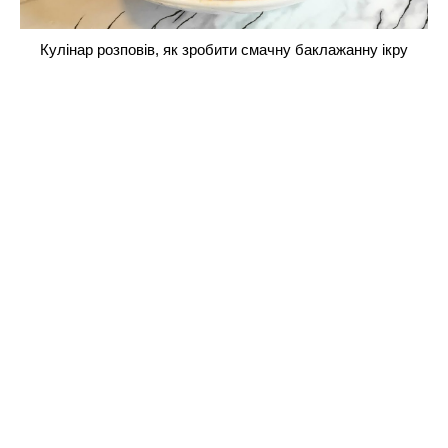
Кулінар розповів, як зробити смачну баклажанну ікру