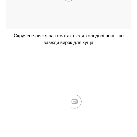
Його куштували Пономарьов та Аксельрод:
Мозгова розповіла та показала, яке м’ясо найкраще
брати для шашликів