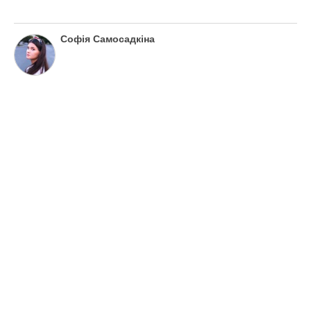
Рецепт дуже смачної і пікантної баклажанної ікри
Далі тушкуємо ікру на повільному вогні, на
це має піти приблизно 20 хвилин.