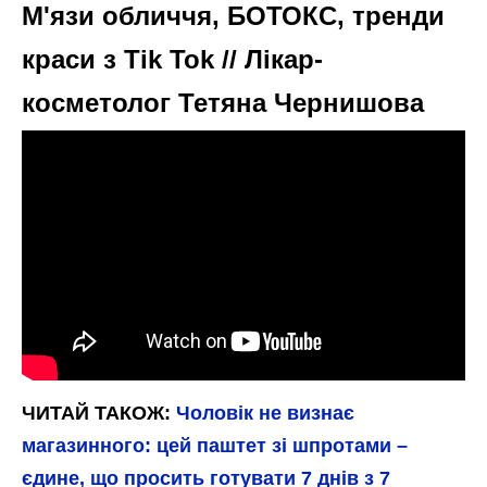
М'язи обличчя, БОТОКС, тренди
краси з Tik Tok // Лікар-
косметолог Тетяна Чернишова
ЧИТАЙ ТАКОЖ:
Чоловік не визнає
магазинного: цей паштет зі шпротами –
єдине, що просить готувати 7 днів з 7