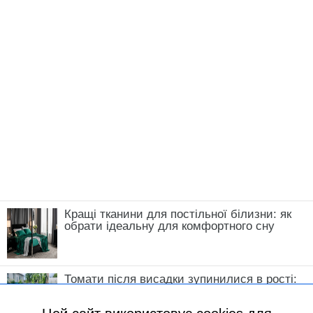
Кращі тканини для постільної білизни: як
обрати ідеальну для комфортного сну
Томати після висадки зупинилися в рості:
що зробити у травні, щоб кущі швидко
пішли в силу