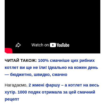
ЧИТАЙ ТАКОЖ:
100% смачніше цих рибних
котлет ви ще не їли! Ідеально на кожен день
— бюджетно, швидко, смачно
Нагадаємо,
2 жмені фаршу – а котлет на весь
хутір. 1000 подяк отримала за цей смачний
рецепт