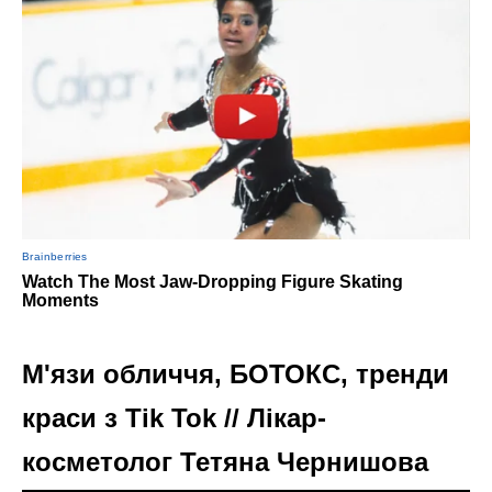
М'язи обличчя, БОТОКС, тренди
краси з Tik Tok // Лікар-
косметолог Тетяна Чернишова