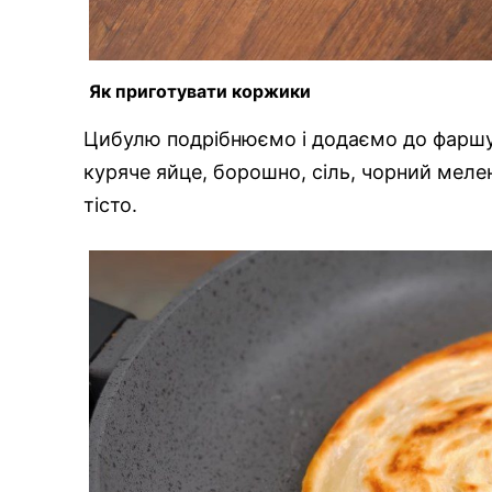
Як приготувати коржики
Цибулю подрібнюємо і додаємо до фаршу
куряче яйце, борошно, сіль, чорний меле
тісто.