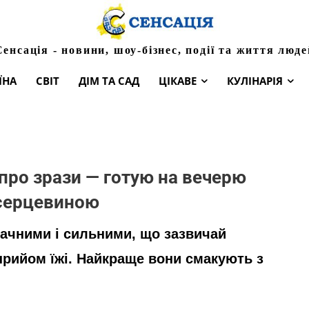
Сенсація - новини, шоу-бізнес, події та життя люде
ЇНА
СВІТ
ДІМ ТА САД
ЦІКАВЕ
КУЛІНАРІЯ
про зрази — готую на вечерю
 серцевиною
мачними і сильними, що зазвичай
рийом їжі. Найкраще вони смакують з