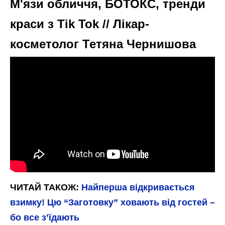
М'язи обличчя, БОТОКС, тренди
краси з Tik Tok // Лікар-
косметолог Тетяна Чернишова
ЧИТАЙ ТАКОЖ:
Найперша відкривається
взимку! Цю “Заготовку” ховають від гостей –
бо все з’їдають