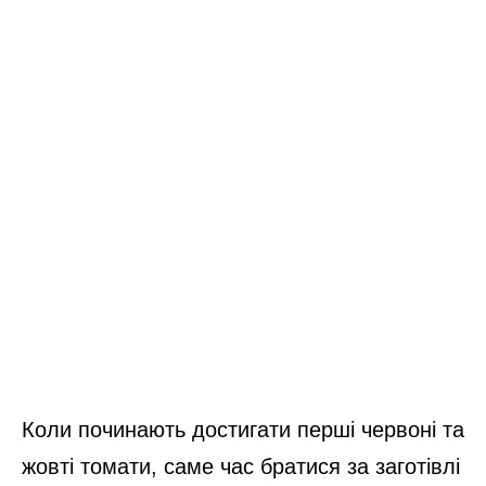
Коли починають достигати перші червоні та
жовті томати, саме час братися за заготівлі