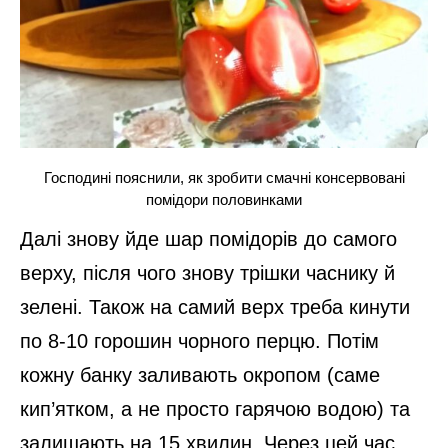
Господині пояснили, як зробити смачні консервовані
помідори половинками
Далі знову йде шар помідорів до самого
верху, після чого знову трішки часнику й
зелені. Також на самий верх треба кинути
по 8-10 горошин чорного перцю. Потім
кожну банку заливають окропом (саме
кип’ятком, а не просто гарячою водою) та
залишають на 15 хвилин. Через цей час