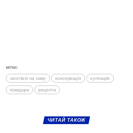
МІТКИ:
заготівлі на зиму
консервація
кулінарія
помідори
рецепти
ЧИТАЙ ТАКОЖ