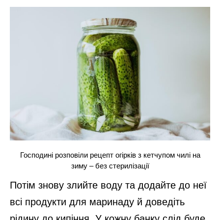
Господині розповіли рецепт огірків з кетчупом чилі на
зиму – без стерилізації
Потім знову злийте воду та додайте до неї
всі продукти для маринаду й доведіть
рідину до кипіння. У кожну банку слід буде