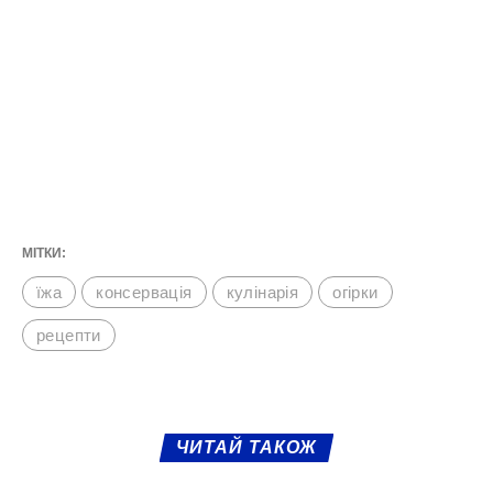
МІТКИ:
їжа
консервація
кулінарія
огірки
рецепти
ЧИТАЙ ТАКОЖ