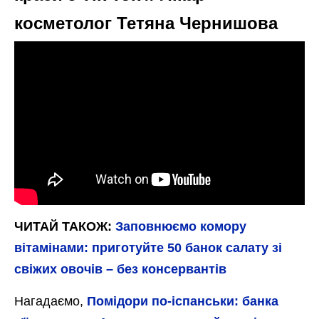
косметолог Тетяна Чернишова
ЧИТАЙ ТАКОЖ:
Заповнюємо комору
вітамінами: приготуйте 50 банок салату зі
свіжих овочів – без консервантів
Нагадаємо,
Помідори по-іспанськи: банка