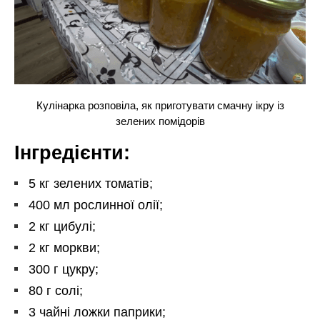
Кулінарка розповіла, як приготувати смачну ікру із
зелених помідорів
Інгредієнти:
5 кг зелених томатів;
400 мл рослинної олії;
2 кг цибулі;
2 кг моркви;
300 г цукру;
80 г солі;
3 чайні ложки паприки;