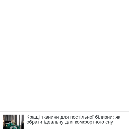
ЧИТАЙ ТАКОЖ:
Огірки у банках залишаються
хрусткими по 9 місяців завдяки 1 секретному
інгредієнту
Нагадаємо,
“Королівська насолода” на зиму:
розсіл зникає, а помідори залишаються. 1
рецепт, 2 задоволення
Новини, інтерв’ю, цікаві історії ти знайдеш на
сайті
Сенсація