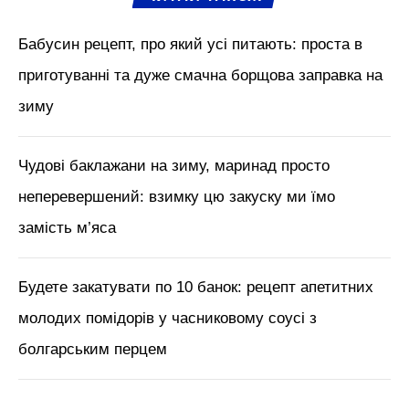
Далі розкладаємо по стерилізованих
банках і закочуємо кришками. Відразу
гарячі банки забираємо під ковдру для
сухої стерилізації.
М'язи обличчя, БОТОКС, тренди
краси з Tik Tok // Лікар-
косметолог Тетяна Чернишова