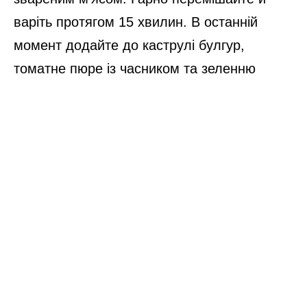
Мариновані помідори завантажте у
блендер і подрібніть, щоб вийшла густа й
однорідна маса. Якщо під рукою блендеру
немає – зніміть з овочів шкірку та дрібно
поріжте ножем. До помідорної маси