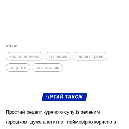
Рецепт розсольнику без перловки
Розсольник із булгуром готовий. Смачного!
М'язи обличчя, БОТОКС, тренди