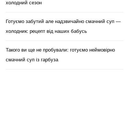
краси з Tik Tok // Лікар-
косметолог Тетяна Чернишова
ЧИТАЙ ТАКОЖ:
Розсольник з перловкою:
найсмачніший осінній суп на 2 порції –
зметуть за 10 секунд (Рецепт)
Нагадаємо,
Суп, який ти захочеш їсти хоч