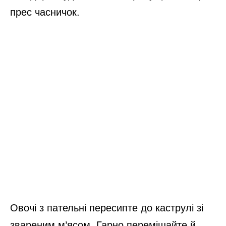
Рецепт розсольнику без перловки
Почистіть картоплю, а потім – розріжте
кожну бараболю навпіл, половинки наріжте
тоненькими слайсами. Відправте бульби
до пательні – туди, де смажаться цибуля
та морква. В овочі додайте половину
столової ложки солі, чорний мелений
перчик та подрібнене лаврове листя.