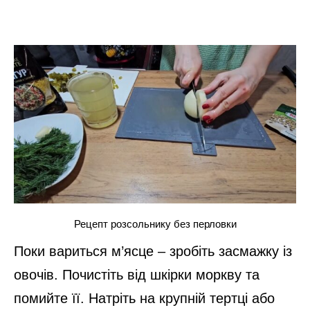
Рецепт розсольнику без перловки
Поки вариться м’ясце – зробіть засмажку із
овочів. Почистіть від шкірки моркву та
помийте її. Натріть на крупній тертці або