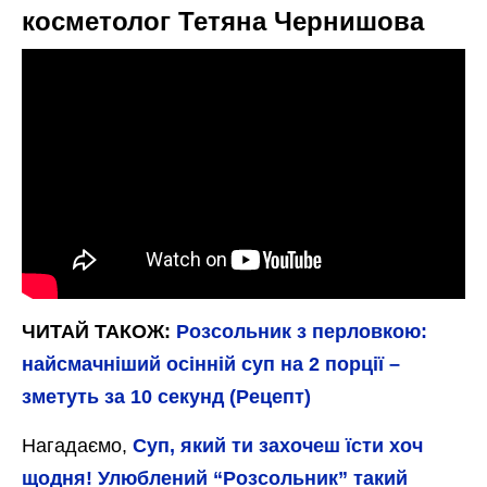
помідорів.Туди ж всипте пропущений через
прес часничок.
Овочі з пательні пересипте до каструлі зі