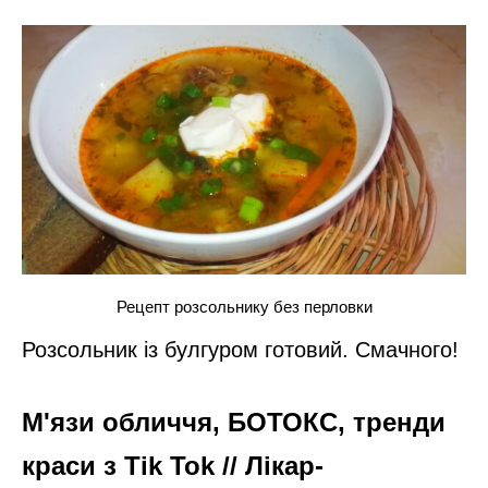
додайте томатну пасту і ретельно все
перемішайте.
Рецепт розсольнику без перловки
Помийте зелень петрушки та кропу.
Дрібненько її поріжте та додайте в пюре з