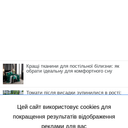
щодня! Улюблений “Розсольник” такий
смачний, що готується по 5 разів на місяць
Новини, інтерв’ю, цікаві історії ти знайдеш на
сайті
Сенсація
Вікторія Бородіна
Цей сайт використовує cookies для
покращення результатів відображення
реклами для вас