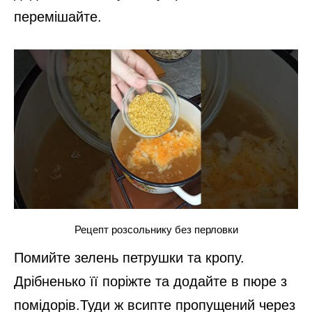
Почистіть ріпчасту цибулю та поріжте її
тоненькими напівкільцями. В пательню
вилийте рослинну олію і поставте
розігріватись. Покладіть до сковорідки
цибулю із морквою та смажте, допоки овочі
не стануть м’якими.