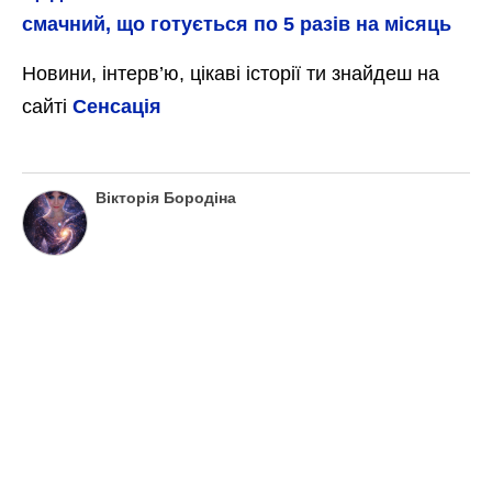
звареним м’ясом. Гарно перемішайте й
варіть протягом 15 хвилин. В останній
момент додайте до каструлі булгур,
томатне пюре із часником та зеленню