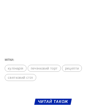
МІТКИ:
кулінарія
печінковий торт
рецепти
святковий стіл
ЧИТАЙ ТАКОЖ