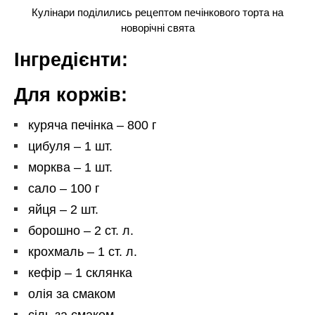
Кулінари поділились рецептом печінкового торта на
новорічні свята
Інгредієнти:
Для коржів:
куряча печінка – 800 г
цибуля – 1 шт.
морква – 1 шт.
сало – 100 г
яйця – 2 шт.
борошно – 2 ст. л.
крохмаль – 1 ст. л.
кефір – 1 склянка
олія за смаком
сіль за смаком