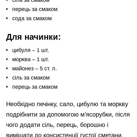
перець за смаком
сода за смаком
Для начинки:
цибуля – 1 шт.
морква – 1 шт.
майонез – 5 ст. л.
сіль за смаком
перець за смаком
Необхідно печінку, сало, цибулю та моркву
подрібнити за допомогою м’ясорубки, після
чого додати сіль, перець, борошно і
вимішати до консистенції густої сметани.