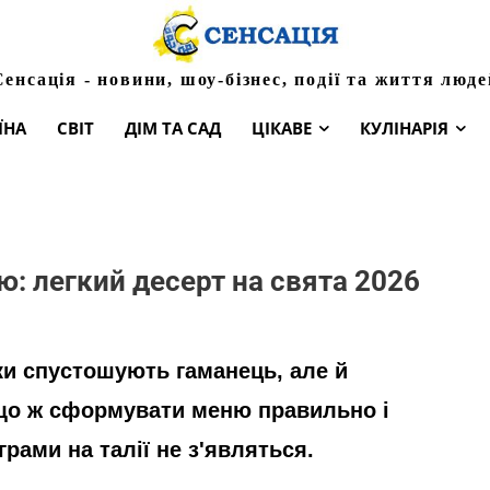
Сенсація - новини, шоу-бізнес, події та життя люде
ЇНА
СВІТ
ДІМ ТА САД
ЦІКАВЕ
КУЛІНАРІЯ
ою: легкий десерт на свята 2026
ьки спустошують гаманець, але й
кщо ж сформувати меню правильно і
грами на талії не з'являться.