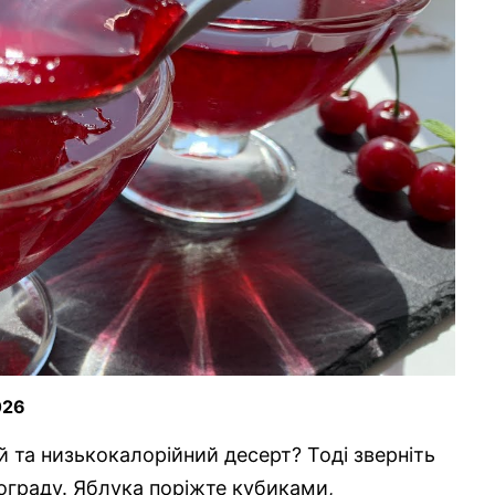
026
й та низькокалорійний десерт? Тоді зверніть
нограду. Яблука поріжте кубиками,