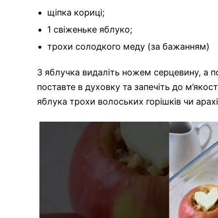
щіпка кориці;
1 свіженьке яблуко;
трохи солодкого меду (за бажанням)
З яблучка видаліть ножем серцевину, а п
поставте в духовку та запечіть до м’яко
яблука трохи волоських горішків чи арахі