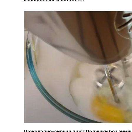
Шоколадно-сирний пиріг Подушки без виміш