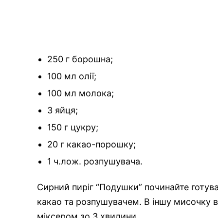
250 г борошна;
100 мл олії;
100 мл молока;
3 яйця;
150 г цукру;
20 г какао-порошку;
1 ч.лож. розпушувача.
Сирний пиріг “Подушки” починайте готува
какао та розпушувачем. В іншу мисочку в
міксером зо 3 хвилини.