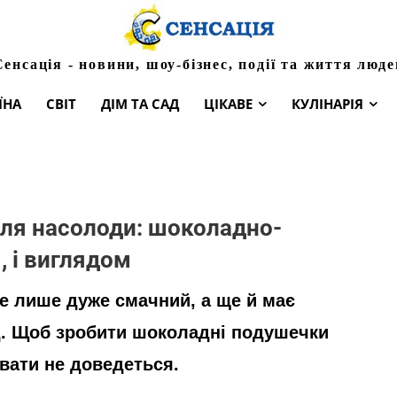
Сенсація - новини, шоу-бізнес, події та життя люде
ЇНА
СВІТ
ДІМ ТА САД
ЦІКАВЕ
КУЛІНАРІЯ
для насолоди: шоколадно-
, і виглядом
е лише дуже смачний, а ще й має
. Щоб зробити шоколадні подушечки
вати не доведеться.