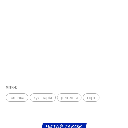
МІТКИ:
випічка
кулінарія
рецепти
торт
ЧИТАЙ ТАКОЖ
Неймовірно пухка і ніжна: ідеальний рецепт
найсмачнішої вологої паски з 10 інгредієнтів
Як піца, тільки краще: смачний перекус до школи,
на роботу або в дорогу. Ситно і дуже просто в
приготуванні