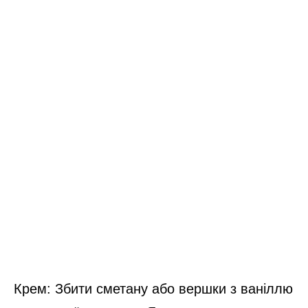
Крем: Збити сметану або вершки з ваніллю
до пишної текстури. Якщо хочете
солодший варіант – додайте трохи цукру.
Начинка: Яблука або інші фрукти порізати,
за бажанням підсмажити з невеликою
кількістю цукру або кориці. Горіхи можна
підсушити на сухій сковороді.