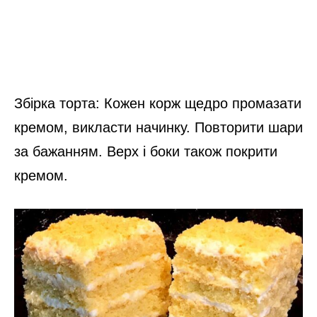
кремом.
Кухарі назвали смачний торт для зимового періоду
Просочення: Дати торту постояти в
холодильнику мінімум 2–3 години, а ще
краще – всю ніч. Тоді коржі просочуються,