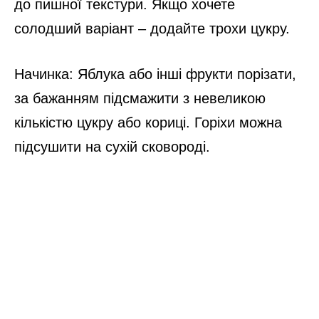
Збірка торта: Кожен корж щедро промазати
кремом, викласти начинку. Повторити шари
за бажанням. Верх і боки також покрити