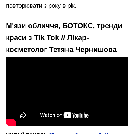
ЧИТАЙ ТАКОЖ:
“Знову набирають”: Наталія
Могилевська, сидячи біля вишневого торта,
не може зрозуміти, чому жінки гладшають
Нагадаємо,
1 яйце, яблуко, молоко та
борошно: торт-пиріг на сковороді за 15
хвилин. Рецепт підкорив весь Інтернет
Новини, інтерв’ю, цікаві історії ти знайдеш на