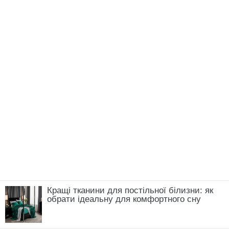
Кращі тканини для постільної білизни: як
обрати ідеальну для комфортного сну
Томати після висадки зупинилися в рості:
що зробити у травні, щоб кущі швидко
пішли в силу