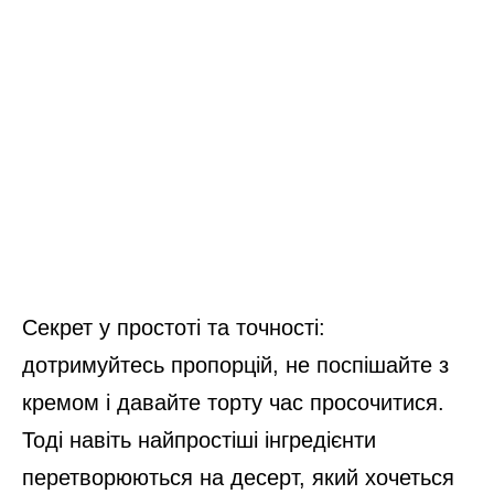
Секрет у простоті та точності:
дотримуйтесь пропорцій, не поспішайте з
кремом і давайте торту час просочитися.
Тоді навіть найпростіші інгредієнти
перетворюються на десерт, який хочеться
повторювати з року в рік.
М'язи обличчя, БОТОКС, тренди
краси з Tik Tok // Лікар-
косметолог Тетяна Чернишова