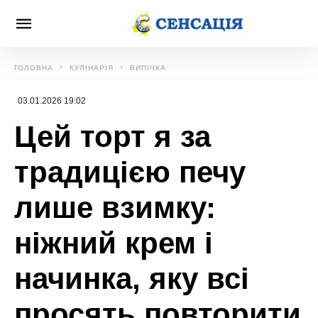
ГОЛОВНА
КУЛІНАРІЯ
ВИПІЧКА
03.01.2026 19:02
Цей торт я за
традицією печу
лише взимку:
ніжний крем і
начинка, яку всі
просять повторити