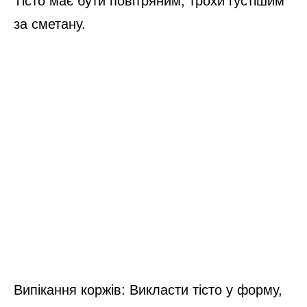
Тісто має бути повітряним, трохи густішим
за сметану.
Випікання коржів: Викласти тісто у форму,