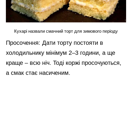
а смак стає насиченим.
Цей торт чудово підходить до чаю чи кави,
на святковий стіл або для зимових