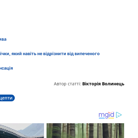
ива
ки, який навіть не відрізнити від випеченого
нсація
Автор статті:
Вікторія Волинець
цепти