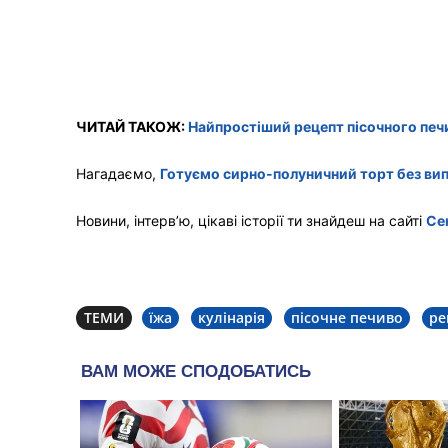
ЧИТАЙ ТАКОЖ:
Найпростіший рецепт пісочного печ
Нагадаємо,
Готуємо сирно-полуничний торт без випіч
Новини, інтерв’ю, цікаві історії ти знайдеш на сайті
Се
ТЕМИ
їжа
кулінарія
пісочне печиво
ре