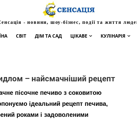
Сенсація - новини, шоу-бізнес, події та життя люде
ЇНА
СВІТ
ДІМ ТА САД
ЦІКАВЕ
КУЛІНАРІЯ
видлом – найсмачніший рецепт
мачне пісочне печиво з соковитою
опонуємо ідеальний рецепт печива,
ірений роками і задоволеними