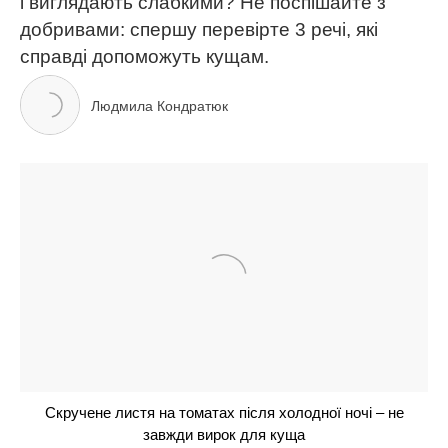
МІТКИ:
lifestyle
дім та сад
лелека
тварини
Україна