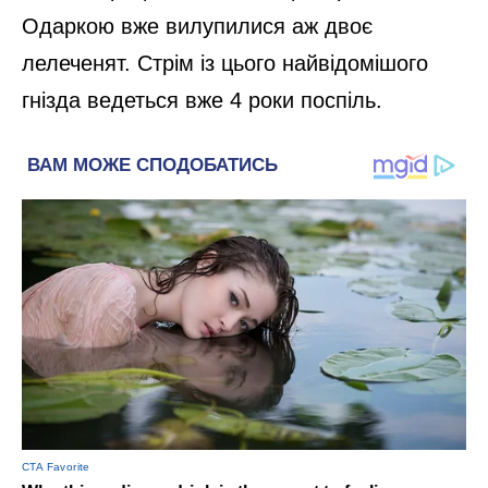
Одаркою вже вилупилися аж двоє
лелеченят. Стрім із цього найвідомішого
гнізда ведеться вже 4 роки поспіль.