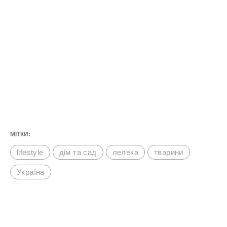
Науковець Анатолій Подобайло охрестив
чорногуза Грицьком на честь кота, якого не
стало напередодні появи лелеки в цьому
місці. Відтоді ця лелеча родина стала
найвідомішою в Україні.