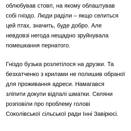
облюбував стовп, на якому облаштував
собі гніздо. Люди раділи – якщо селиться
цей птах, значить, буде добро. Але
невдовзі негода нещадно зруйнувала
помешкання пернатого.
Гніздо бузька розлетілося на друзки. Та
безхатченко з крилами не полишив обраної
для проживання адреси. Намагався
зліпити докупи відпалі шматки. Селяни
розповіли про проблему голові
Соколівської сільської ради Інні Завірюсі.