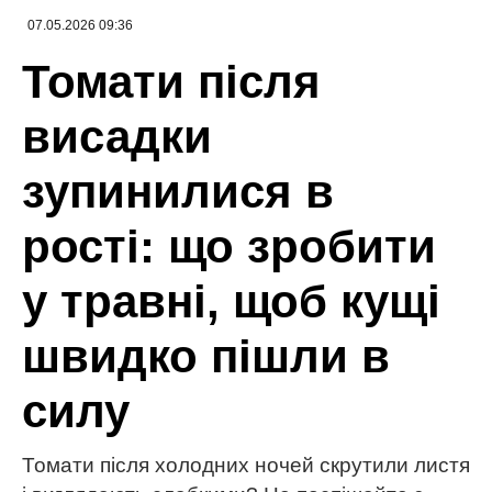
ЧИТАЙ ТАКОЖ:
“Малюка мені принесе не
лелека”: Ектор Хіменес-Браво розповів, від
кого отримав приємний подарунок
Нагадаємо,
37-річна Тіна Кароль повідомила,
що невдовзі чекає на лелеку: співачка при
надії вперше після смерті Огіра?
Новини, інтерв’ю, цікаві історії ти знайдеш на
сайті
Сенсація
Анна Цегельник