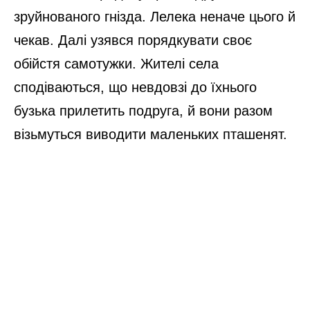
зруйнованого гнізда. Лелека неначе цього й
чекав. Далі узявся порядкувати своє
обійстя самотужки. Жителі села
сподіваються, що невдовзі до їхнього
бузька прилетить подруга, й вони разом
візьмуться виводити маленьких пташенят.