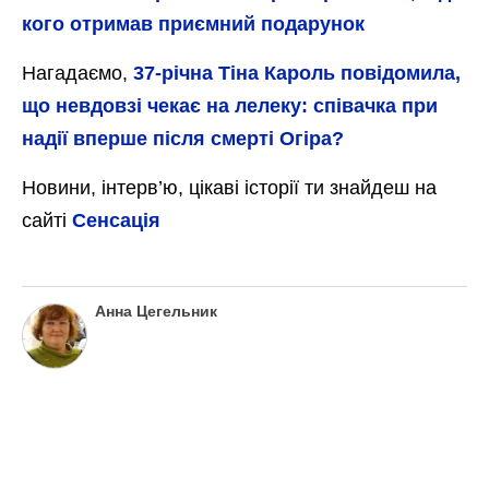
Спочатку у природному парку
“Пирятинський” це робили з науковою
метою. Та згодом проєкт набув шаленої
популярності. Тож за лелечим життям у
гнізді тепер споглядають не лише
студенти-біологи, але й усі небайдужі
люди.