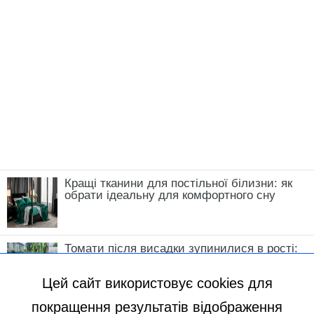
зберігання добрив для вашого городу – на
замітку дачникам
Нагадаємо,
До початку лютого потрібно
розсипати це копійчане добриво під дерева і
кущі: садівнича хитрість
Новини, інтерв’ю, цікаві історії ти знайдеш на
сайті
Сенсація
Божена Басюк
Цей сайт використовує cookies для
покращення результатів відображення