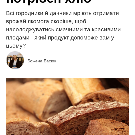
Всі городники й дачники мріють отримати
врожай якомога скоріше, щоб
насолоджуватись смачними та красивими
плодами - який продукт допоможе вам у
цьому?
Божена Басюк