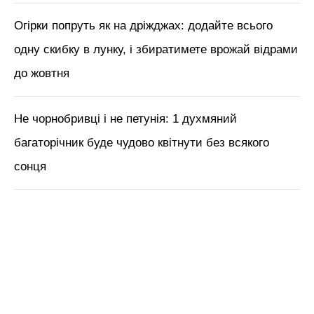
М'язи обличчя, БОТОКС, тренди
краси з Tik Tok // Лікар-
косметолог Тетяна Чернишова
ЧИТАЙ ТАКОЖ:
Де, коли і як? Поради щодо