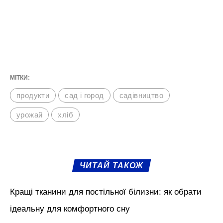
Варто зазначити, що пліснявий хліб теж
підійде для рослин, адже ті плісняві гриби,
які утворюються на хлібі, вони виробляють
антибіотики, які лише сприяють
покращенню ґрунту. Деякі садівники
використовують пліснявий хліб навіть без
попереднього настоювання. Його просто
кладуть в лунки перед посадкою або під
мульчу. Однак якщо так використовувати
добриво на постійній основі, то слід
очікувати на появу мишей.