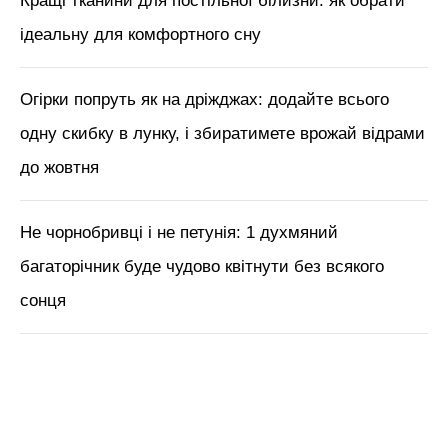
М'язи обличчя, БОТОКС, тренди
краси з Tik Tok // Лікар-
косметолог Тетяна Чернишова