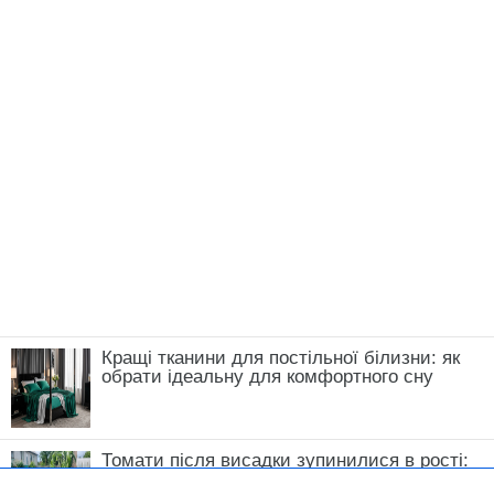
ЧИТАЙ ТАКОЖ:
4 варіанти, де можна: куди
краще ставити різні кімнатні рослини у вас
вдома, щоб вони цвіли
Нагадаємо,
5 натуральних добрив для
кімнатних квітів, які можна знайти на вашій
кухні
Новини, інтерв’ю, цікаві історії ти знайдеш на
сайті
Сенсація
Божена Басюк