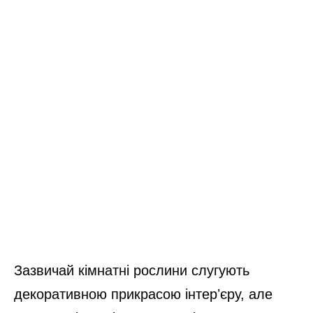
Зазвичай кімнатні рослини слугують
декоративною прикрасою інтерʼєру, але