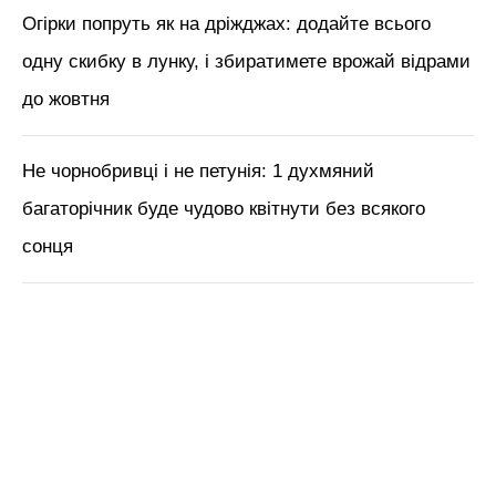
Огірки попруть як на дріжджах: додайте всього
одну скибку в лунку, і збиратимете врожай відрами
до жовтня
Не чорнобривці і не петунія: 1 духмяний
багаторічник буде чудово квітнути без всякого
сонця