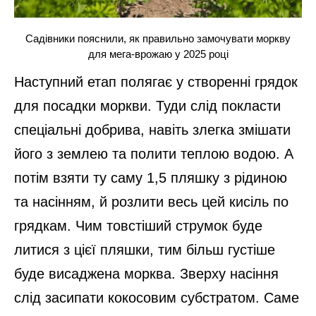
Садівники пояснили, як правильно замочувати моркву
для мега-врожаю у 2025 році
Наступний етап полягає у створенні грядок
для посадки моркви. Туди слід покласти
спеціальні добрива, навіть злегка змішати
його з землею та полити теплою водою. А
потім взяти ту саму 1,5 пляшку з рідиною
та насінням, й розлити весь цей кисіль по
грядкам. Чим товстіший струмок буде
литися з цієї пляшки, тим більш густіше
буде висаджена морква. Зверху насіння
слід засипати кокосовим субстратом. Саме