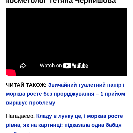
косметолог Тетяна Чернишова
ЧИТАЙ ТАКОЖ:
Звичайний туалетний папір і
морква росте без проріджування – 1 прийом
вирішує проблему
Нагадаємо,
Кладу в лунку це, і морква росте
рівна, як на картинці: підказала одна бабця