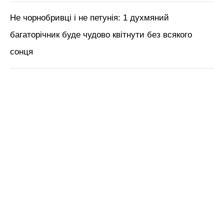
Не чорнобривці і не петунія: 1 духмяний
багаторічник буде чудово квітнути без всякого
сонця