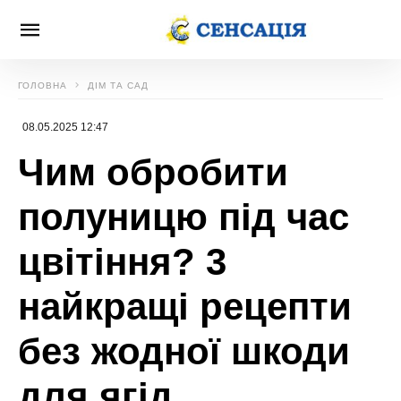
ГОЛОВНА
ДІМ ТА САД
08.05.2025 12:47
Чим обробити
полуницю під час
цвітіння? 3
найкращі рецепти
без жодної шкоди
для ягід