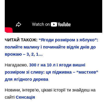
ЧИТАЙ ТАКОЖ:
“Ягоди розміром з яблуко”:
полийте малину і починайте відлік днів до
врожаю – 3, 2, 1…
Нагадаємо,
300 г на 10 л і ягоди вишні
розміром зі сливу: ця підживка – “мастхев”
для ягідного дерева
Новини, інтерв’ю, цікаві історії ти знайдеш на
сайті
Сенсація