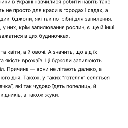
ники в Україні навчилися робити навіть таке
ь не просто для краси в городах і садах, а
икі бджоли, які так потрібні для запилення.
, у них, крім запилювання рослин, є ще й інші
важатися в цих будиночках.
 квіти, а й овочі. А значить, що від їх
ь та якість врожаїв. Ці бджоли запилюють
л. Причина — вони не літають далеко, а
ого дня. Також, у таких “готелях” селяться
ка”, які так чудово їдять попелиць, й
ідників, а також жуки.