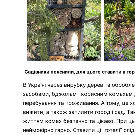
Садівники пояснили, для цього ставити в гор
В Україні через вирубку дерев та обробл
засобами, бджолам і корисним комахам д
перебування та проживання. А тому, це 
вижити, а також запилити город і сад. Та
життям комах безпечно та цікаво. При ць
неймовірно гарно. Ставити ці “готелі” слід