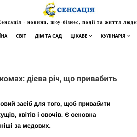
Сенсація - новини, шоу-бізнес, події та життя люде
ЇНА
СВІТ
ДІМ ТА САД
ЦІКАВЕ
КУЛІНАРІЯ
 комах: дієва річ, що привабить
довий засіб для того, щоб привабити
щів, квітів і овочів. Є основна
ніші за медових.