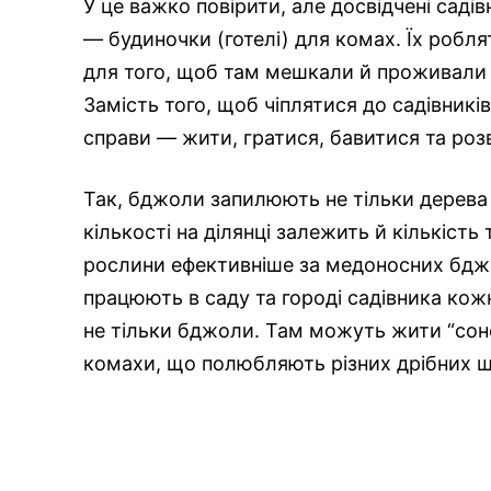
У це важко повірити, але досвідчені садів
— будиночки (готелі) для комах. Їх роблят
для того, щоб там мешкали й проживали д
Замість того, щоб чіплятися до садівників
справи — жити, гратися, бавитися та роз
Так, бджоли запилюють не тільки дерева та
кількості на ділянці залежить й кількіст
рослини ефективніше за медоносних бджі
працюють в саду та городі садівника кожн
не тільки бджоли. Там можуть жити “сонеч
комахи, що полюбляють різних дрібних шк