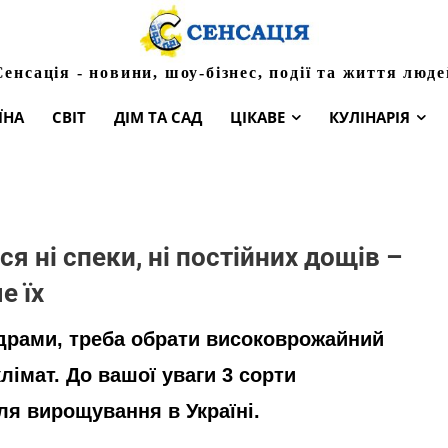
Сенсація - новини, шоу-бізнес, події та життя люде
ЇНА
СВІТ
ДІМ ТА САД
ЦІКАВЕ
КУЛІНАРІЯ
ся ні спеки, ні постійних дощів –
е їх
ідрами, треба обрати високоврожайний
лімат. До вашої уваги 3 сорти
ля вирощування в Україні.