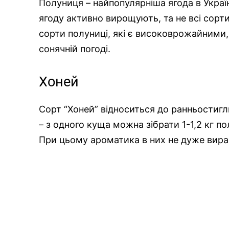
Полуниця – найпопулярніша ягода в Україні,
ягоду активно вирощують, та не всі сорт
сорти полуниці, які є високоврожайними,
сонячній погоді.
Хоней
Сорт “Хоней” відноситься до ранньостигл
– з одного куща можна зібрати 1-1,2 кг п
При цьому ароматика в них не дуже вир