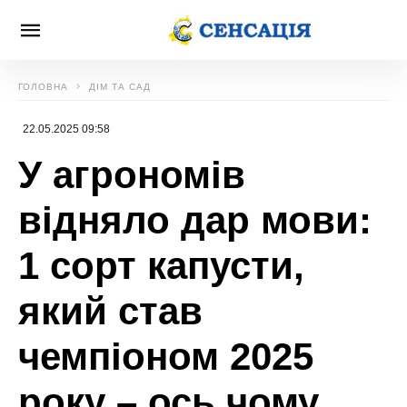
ГОЛОВНА
ДІМ ТА САД
22.05.2025 09:58
У агрономів
відняло дар мови:
1 сорт капусти,
який став
чемпіоном 2025
року – ось чому