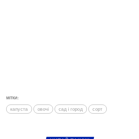
МІТКИ:
капуста
овочі
сад і город
сорт