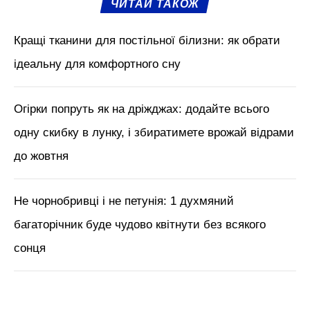
ЧИТАЙ ТАКОЖ
Кращі тканини для постільної білизни: як обрати
ідеальну для комфортного сну
Огірки попруть як на дріжджах: додайте всього
одну скибку в лунку, і збиратимете врожай відрами
до жовтня
Не чорнобривці і не петунія: 1 духмяний
багаторічник буде чудово квітнути без всякого
сонця