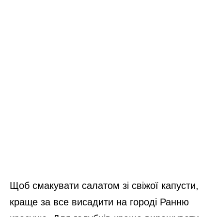
Щоб смакувати салатом зі свіжої капусти,
краще за все висадити на городі Ранню