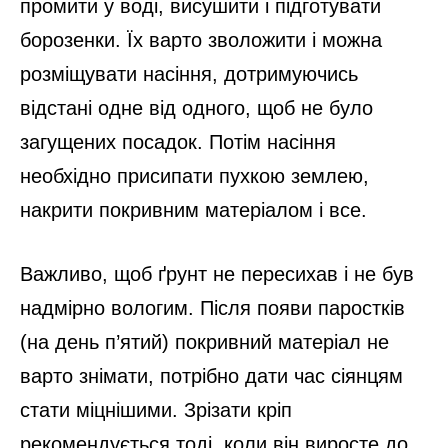
промити у воді, висушити і підготувати
борозенки. Їх варто зволожити і можна
розміщувати насіння, дотримуючись
відстані одне від одного, щоб не було
загущених посадок. Потім насіння
необхідно присипати пухкою землею,
накрити покривним матеріалом і все.
Важливо, щоб ґрунт не пересихав і не був
надмірно вологим. Після появи паростків
(на день п’ятий) покривний матеріал не
варто знімати, потрібно дати час сіянцям
стати міцнішими. Зрізати кріп
рекомендується тоді, коли він виросте до