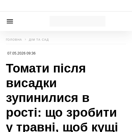
сайті
Сенсація
Божена Басюк