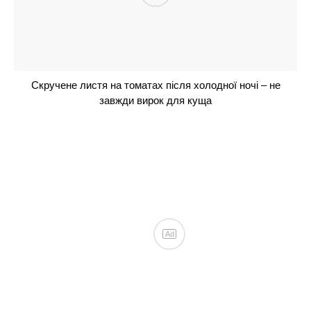
одну скибку в лунку, і збиратимете врожай відрами
до жовтня
Не чорнобривці і не петунія: 1 духмяний
багаторічник буде чудово квітнути без всякого
сонця