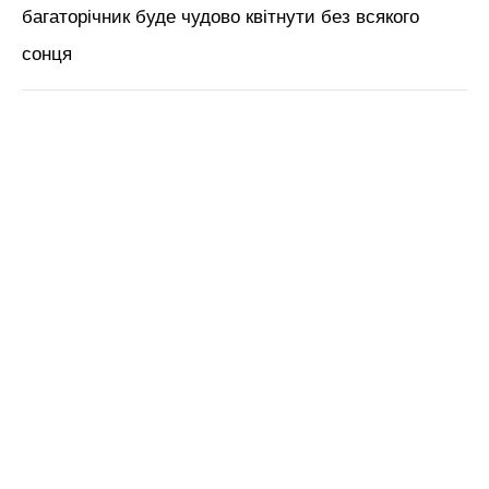
ЧИТАЙ ТАКОЖ:
5 місць, куди не можна: де
краще не висівати кріп навесні 2025 – про
врожай можете забути
Нагадаємо,
Без врожаю точно не
залишитесь! 3 причини, чому жовтіє кріп на
грядці – запамʼятайте
Новини, інтерв’ю, цікаві історії ти знайдеш на