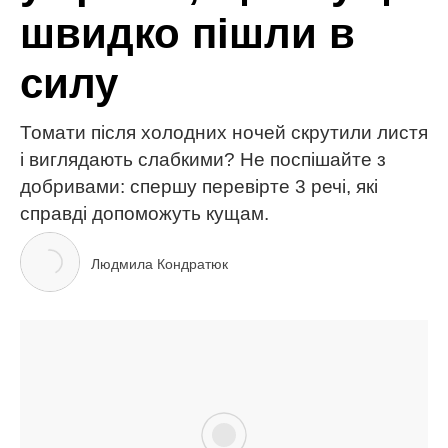
МІТКИ:
вирощування
дім та сад
зелень
кріп
садівництво
ЧИТАЙ ТАКОЖ
Кращі тканини для постільної білизни: як обрати
ідеальну для комфортного сну
Огірки попруть як на дріжджах: додайте всього