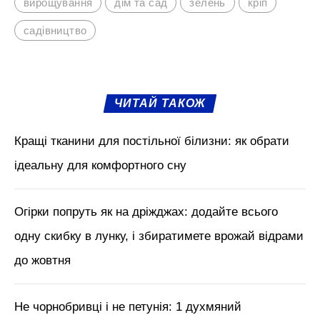
М'язи обличчя, БОТОКС, тренди
краси з Tik Tok // Лікар-
косметолог Тетяна Чернишова