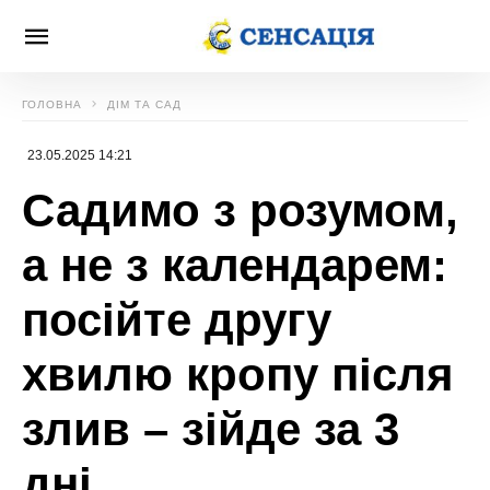
ГОЛОВНА
ДІМ ТА САД
23.05.2025 14:21
Садимо з розумом,
а не з календарем:
посійте другу
хвилю кропу після
злив – зійде за 3
дні