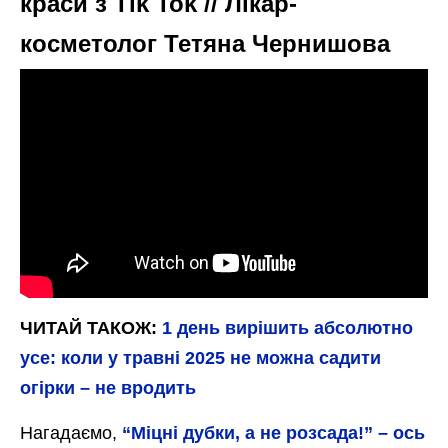
краси з Tik Tok // Лікар-
косметолог Тетяна Чернишова
ЧИТАЙ ТАКОЖ:
1 день вирішить абсолютно
усе: коли у травні 2025 не можна садити
огірки – не вродить
Нагадаємо,
“Міцні дубки, а не розсада!” – ось