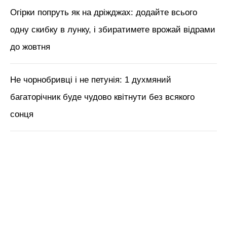
Огірки попруть як на дріжджах: додайте всього
одну скибку в лунку, і збиратимете врожай відрами
до жовтня
Не чорнобривці і не петунія: 1 духмяний
багаторічник буде чудово квітнути без всякого
сонця