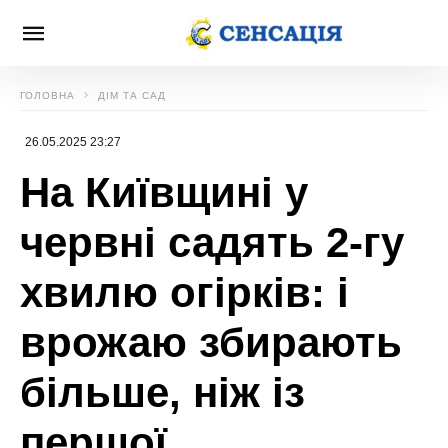
ГОЛОВНА
ДІМ ТА САД
26.05.2025 23:27
На Київщині у
червні садять 2-гу
хвилю огірків: і
врожаю збирають
більше, ніж із
першої