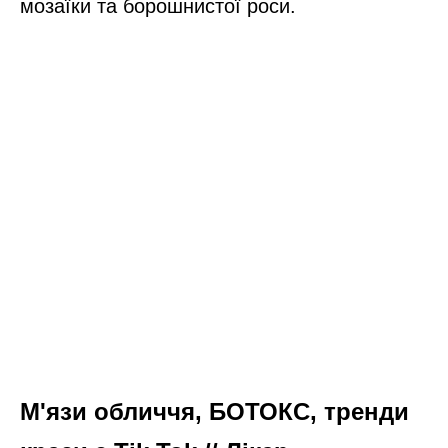
мозаїки та борошнистої роси.
М'язи обличчя, БОТОКС, тренди