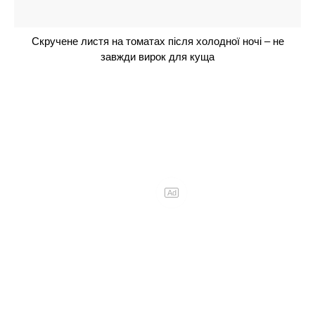
ідеальну для комфортного сну
Огірки попруть як на дріжджах: додайте всього
одну скибку в лунку, і збиратимете врожай відрами
до жовтня
Не чорнобривці і не петунія: 1 духмяний
багаторічник буде чудово квітнути без всякого
сонця