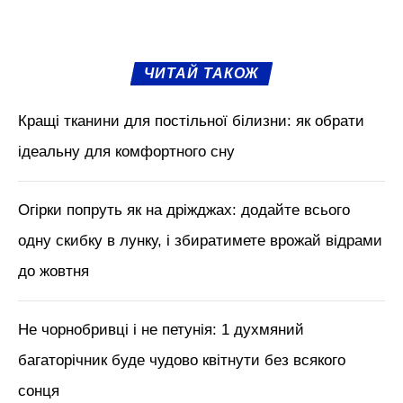
Висадивши огірки в сприятливий час і
дотримуючись правильного процесу
посадку, будьте готові отримати ВАУ
врожай, але не забувайте рослину
регулярно поливати, підживлювати та
оглядати на наявність шкідників і хвороб,
щоб в разі чого вчасно їх позбутись.
М'язи обличчя, БОТОКС, тренди