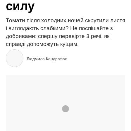
МІТКИ:
вирощування
дім та сад
огірки
садівництво
урожай
ЧИТАЙ ТАКОЖ
Кращі тканини для постільної білизни: як обрати