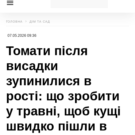
Нагадаємо,
1 продукт і 3 столові ложки :
додайте ЦЕ до лунки огірків і розсада почне
рости прямо на очах
Новини, інтерв’ю, цікаві історії ти знайдеш на
сайті
Сенсація
Божена Басюк