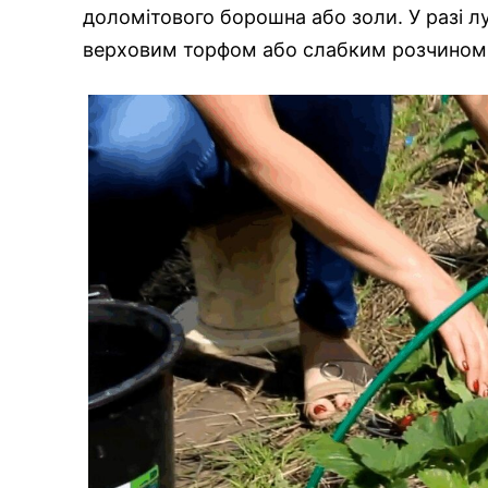
доломітового борошна або золи. У разі л
верховим торфом або слабким розчином 