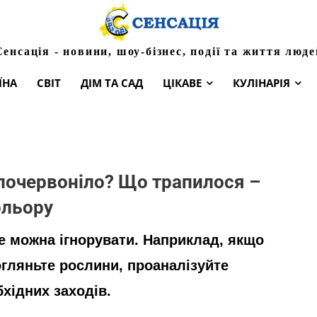
Сенсація - новини, шоу-бізнес, події та життя люде
ЇНА
СВІТ
ДІМ ТА САД
ЦІКАВЕ
КУЛІНАРІЯ
почервоніло? Що трапилося –
ольору
не можна ігнорувати. Наприклад, якщо
огляньте рослини, проаналізуйте
хідних заходів.