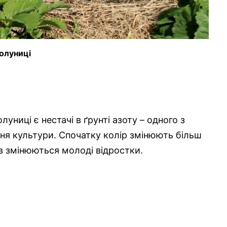
полуниці
униці є нестачі в ґрунті азоту – одного з
я культури. Спочатку колір змінюють більш
ів змінюються молоді відростки.