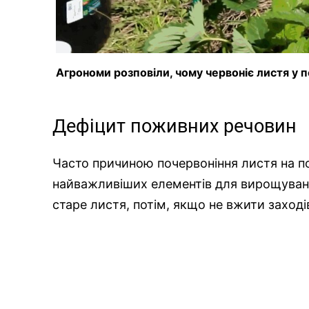
Агрономи розповіли, чому червоніє листя у 
Дефіцит поживних речовин
Часто причиною почервоніння листя на пол
найважливіших елементів для вирощуванн
старе листя, потім, якщо не вжити заход