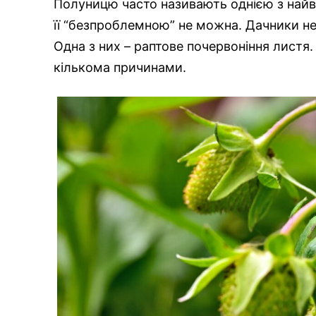
Полуницю часто називають однією з найв
її “безпроблемною” не можна. Дачники н
Одна з них – раптове почервоніння листя
кількома причинами.