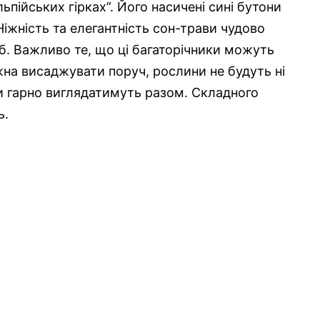
ьпійських гірках”. Його насичені сині бутони
іжність та елегантність сон-трави чудово
мб. Важливо те, що ці багаторічники можуть
жна висаджувати поруч, рослини не будуть ні
ки гарно виглядатимуть разом. Складного
ь.