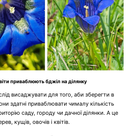
 квіти приваблюють бджіл на ділянку
слід висаджувати для того, аби зберегти в
 вони здатні приваблювати чималу кількість
иторію саду, городу чи дачної ділянки. А це
в, кущів, овочів і квітів.