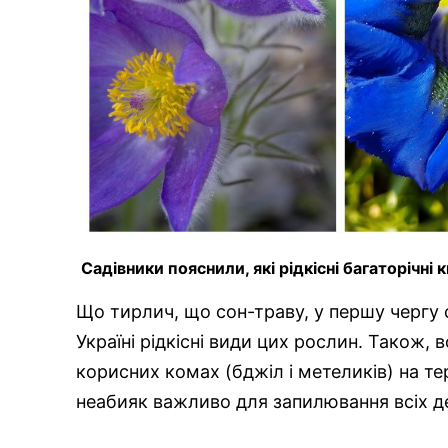
Садівники пояснили, які рідкісні багаторічні
Що тирлич, що сон-траву, у першу чергу 
Україні рідкісні види цих рослин. Також,
корисних комах (бджіл і метеликів) на тер
неабияк важливо для запилювання всіх дере