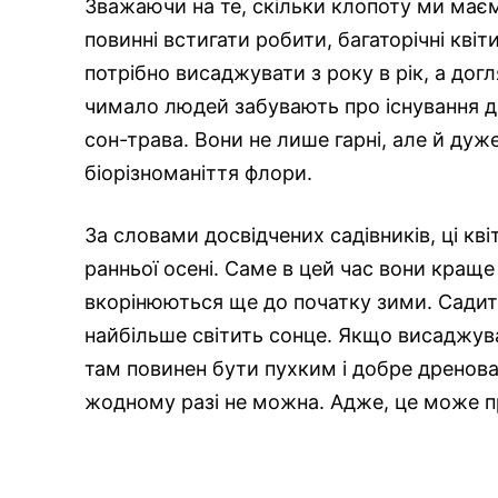
Зважаючи на те, скільки клопоту ми маєм
повинні встигати робити, багаторічні квіт
потрібно висаджувати з року в рік, а догл
чимало людей забувають про існування дво
сон-трава. Вони не лише гарні, але й дуже
біорізноманіття флори.
За словами досвідчених садівників, ці кві
ранньої осені. Саме в цей час вони кращ
вкорінюються ще до початку зими. Садит
найбільше світить сонце. Якщо висаджуват
там повинен бути пухким і добре дренов
жодному разі не можна. Адже, це може пр