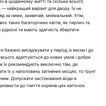
о в щоденному житті та скільки всього
и — найкращий варіант для двору. Їх не
яд за ними, зазвичай, мінімальний. Утім,
х таких багаторічних квітів, як тирлич та
 рідкісні та мають здатність зберігати
ти бажано висаджувати у період із весни і до
е всього адаптуються до нових умов і добре
и їх рекомендують виключно там, де
и їх у наполовину затінених місцях, то ґрунт
аним. Допускати застоювання води в
извести до гниття коренів цих квіточок.