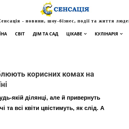
Сенсація - новини, шоу-бізнес, події та життя люде
ЇНА
СВІТ
ДІМ ТА САД
ЦІКАВЕ
КУЛІНАРІЯ
аблюють корисних комах на
їні
удь-якій ділянці, але й привернуть
і та всі квіти цвістимуть, як слід. А