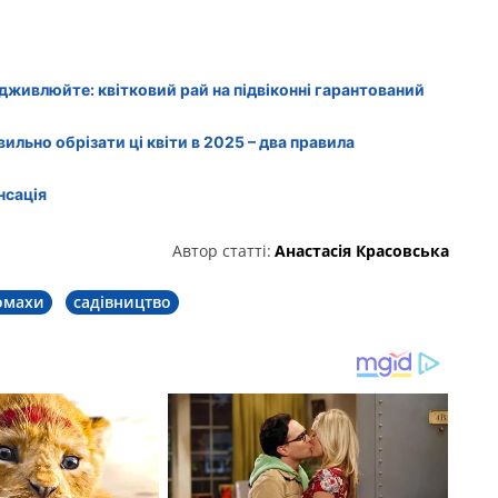
підживлюйте: квітковий рай на підвіконні гарантований
равильно обрізати ці квіти в 2025 – два правила
нсація
Автор статті:
Анастасія Красовська
омахи
садівництво