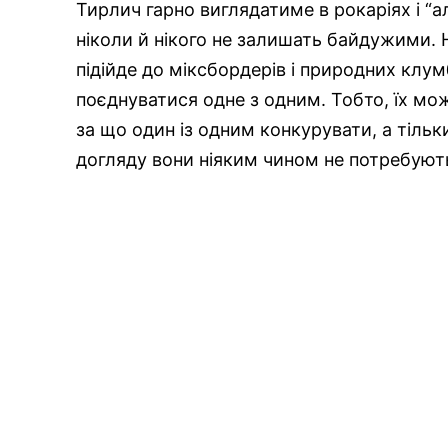
Тирлич гарно виглядатиме в рокаріях і “ал
ніколи й нікого не залишать байдужими. Н
підійде до міксбордерів і природних клу
поєднуватися одне з одним. Тобто, їх мо
за що один із одним конкурувати, а тіль
догляду вони ніяким чином не потребуют