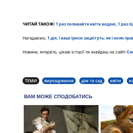
ЧИТАЙ ТАКОЖ:
1 раз поливайте квіти водою, 1 раз 
Нагадаємо,
1 дія, і ваші іриси зацвітуть: як і коли п
Новини, інтерв’ю, цікаві історії ти знайдеш на сайті
Се
ТЕМИ
вирощування
дім та сад
квіти
к