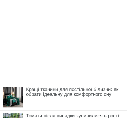
все завдяки цьому методу: роблю так кожен
рік, і не натішуся
Нагадаємо,
4 правила і солодкі ягоди вже у
вас: як посадити і вирощувати аґрус –
готуйте відра
Новини, інтерв’ю, цікаві історії ти знайдеш на
сайті
Сенсація
Вікторія Бородіна