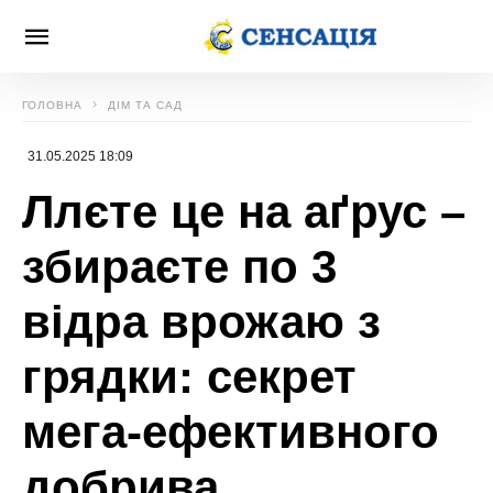
ГОЛОВНА
ДІМ ТА САД
31.05.2025 18:09
Ллєте це на аґрус –
збираєте по 3
відра врожаю з
грядки: секрет
мега-ефективного
добрива