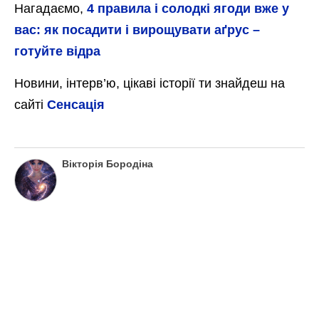
Аграрії назвали мега-ефективне добриво для високих
врожаїв аґрусу
Та найголовніший секрет мега-ефективного