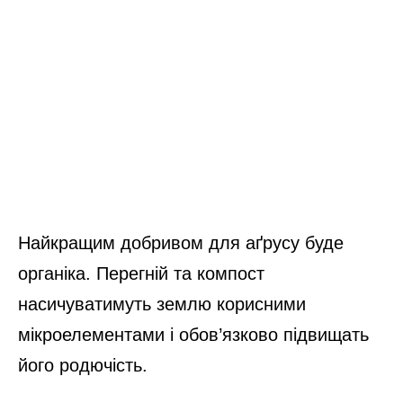
Найкращим добривом для аґрусу буде
органіка. Перегній та компост
насичуватимуть землю корисними
мікроелементами і обов’язково підвищать
його родючість.