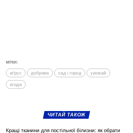
добрива для аґрусу чекає читачів
“Сенсації” попереду. Щоб його приготувати
– скомбінуйте між собою органіку та
мінеральні речовини. На початку літа в
землю під кущиками вносять азотні
добрива (наприклад, аміачну селітру). Під
час плодоношення додають в ґрунт
фосфорні та калійні компоненти у вигляді
суперфосфату та калійних добрив.
Суперфосфат в кількості 2 столових ложок
та хлористий калій у кількості 1 столової
ложки розчиняють в 10 літрах води і добре
розмішують. Потім цей розчин виливають
під кущі агрусу (приблизно по 2 літри).