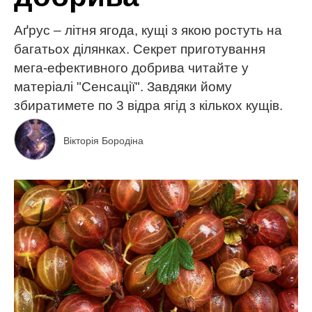
Аґрус – літня ягода, кущі з якою ростуть на
багатьох ділянках. Секрет приготування
мега-ефективного добрива читайте у
матеріалі "Сенсації". Завдяки йому
збиратимете по 3 відра ягід з кількох кущів.
Вікторія Бородіна