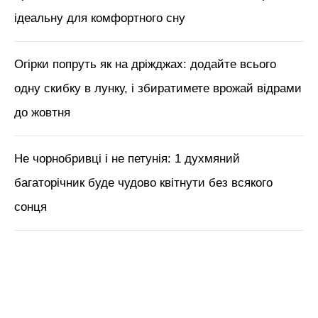
М'язи обличчя, БОТОКС, тренди
краси з Tik Tok // Лікар-
косметолог Тетяна Чернишова
ЧИТАЙ ТАКОЖ:
10 кілограмів аґрусу з куща і