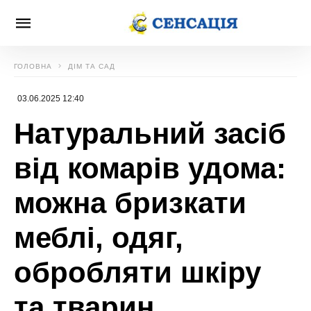
ГОЛОВНА
ДІМ ТА САД
03.06.2025 12:40
Натуральний засіб
від комарів удома:
можна бризкати
меблі, одяг,
обробляти шкіру
та тварин