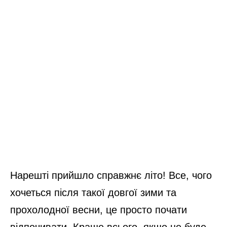
Нарешті прийшло справжнє літо! Все, чого
хочеться після такої довгої зими та
прохолодної весни, це просто почати
відпочивати. Краще всього, якщо це буде