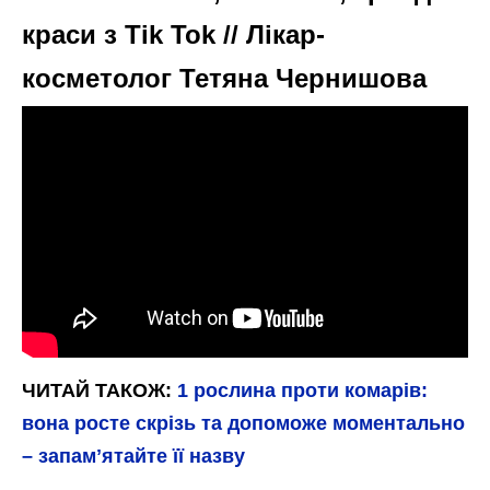
краси з Tik Tok // Лікар-
косметолог Тетяна Чернишова
ЧИТАЙ ТАКОЖ:
1 рослина проти комарів:
вона росте скрізь та допоможе моментально
– запамʼятайте її назву