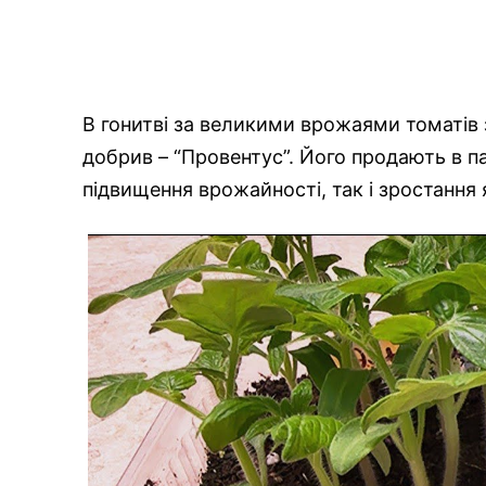
В гонитві за великими врожаями томатів 
добрив – “Провентус”. Його продають в па
підвищення врожайності, так і зростання 