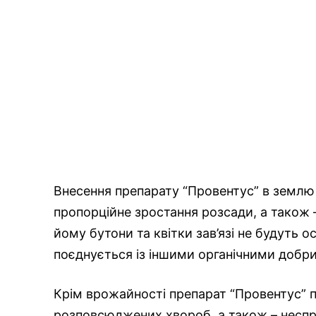
Внесення препарату “Провентус” в земл
пропорційне зростання розсади, а також 
йому бутони та квітки зав’язі не будуть о
поєднується із іншими органічними добр
Крім врожайності препарат “Провентус” п
розповсюджених хвороб, а також – неспр