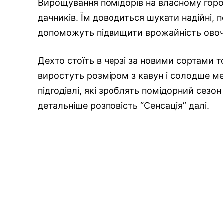
Вирощування помідорів на власному горо
дачників. Їм доводиться шукати надійні, п
допоможуть підвищити врожайність овоче
Дехто стоїть в черзі за новими сортами то
виростуть розміром з кавун і солодше ме
підгодівлі, які зроблять помідорний сез
детальніше розповість “Сенсація” далі.