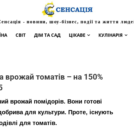
Сенсація - новини, шоу-бізнес, події та життя люде
ЇНА
СВІТ
ДІМ ТА САД
ЦІКАВЕ
КУЛІНАРІЯ
 а врожай томатів – на 150%
5
ний врожай помідорів. Вони готові
добрива для культури. Проте, існують
одівлі для томатів.