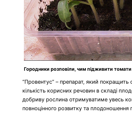
Городники розповіли, чим підживити томати
“Провентус” – препарат, який покращить с
кількість корисних речовин в складі пло
добриву рослина отримуватиме увесь ко
повноцінного розвитку та плодоношення п