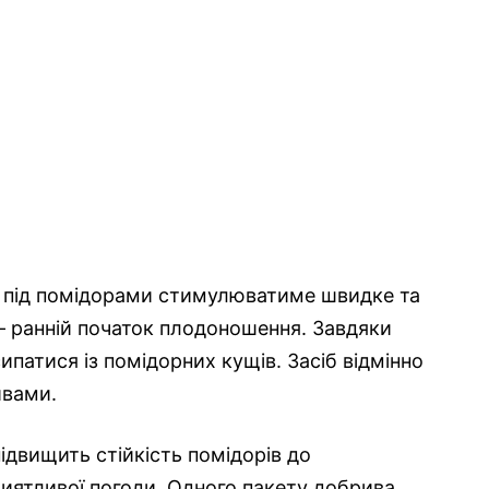
ю під помідорами стимулюватиме швидке та
– ранній початок плодоношення. Завдяки
сипатися із помідорних кущів. Засіб відмінно
ивами.
ідвищить стійкість помідорів до
иятливої погоди. Одного пакету добрива