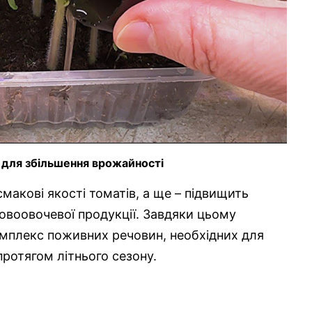
 для збільшення врожайності
макові якості томатів, а ще – підвищить
довоовочевої продукції. Завдяки цьому
мплекс поживних речовин, необхідних для
ротягом літнього сезону.